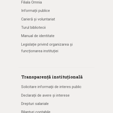
Filiala Omnia
e
Informații publice
Carieră și voluntariat
Turul bibliotecii
Manual de identitate
Legislație privind organizarea și
funcționarea instituției
Transparență instituțională
Solicitare informaţii de interes public
Declarații de avere și interese
Drepturi salariale
Bilanțuri contabile