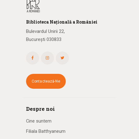
a
r
Biblioteca
N
ațională
a R
omâniei
e
Bulevardul Unirii 22,
București 030833
E
v
e
n
Contactează-Ne
i
m
Despre noi
e
Cine suntem
n
Filiala Batthyaneum
t