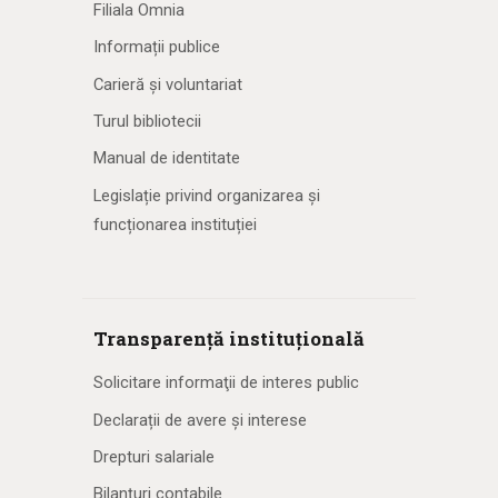
Filiala Omnia
e
Informații publice
Carieră și voluntariat
Turul bibliotecii
Manual de identitate
Legislație privind organizarea și
funcționarea instituției
Transparență instituțională
Solicitare informaţii de interes public
Declarații de avere și interese
Drepturi salariale
Bilanțuri contabile