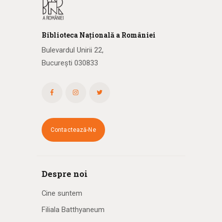
a
r
Biblioteca
N
ațională
a R
omâniei
e
Bulevardul Unirii 22,
București 030833
E
v
e
n
Contactează-Ne
i
m
Despre noi
e
Cine suntem
n
Filiala Batthyaneum
t