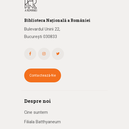
a
r
Biblioteca
N
ațională
a R
omâniei
e
Bulevardul Unirii 22,
București 030833
E
v
e
n
Contactează-Ne
i
m
Despre noi
e
Cine suntem
n
Filiala Batthyaneum
t