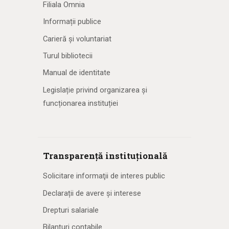
Filiala Omnia
e
Informații publice
Carieră și voluntariat
Turul bibliotecii
Manual de identitate
Legislație privind organizarea și
funcționarea instituției
Transparență instituțională
Solicitare informaţii de interes public
Declarații de avere și interese
Drepturi salariale
Bilanțuri contabile