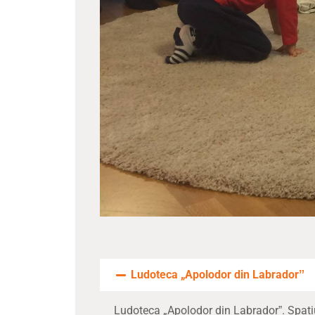
Ludoteca „Apolodor din Labradorˮ
Ludoteca „Apolodor din Labradorˮ. Spațiu d