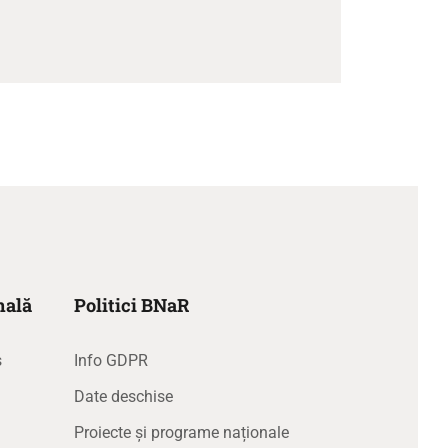
nală
Politici BNaR
s
Info GDPR
Date deschise
Proiecte și programe naționale