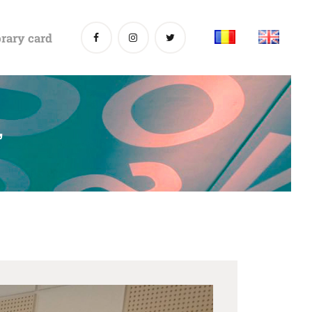
rary card
ˮ