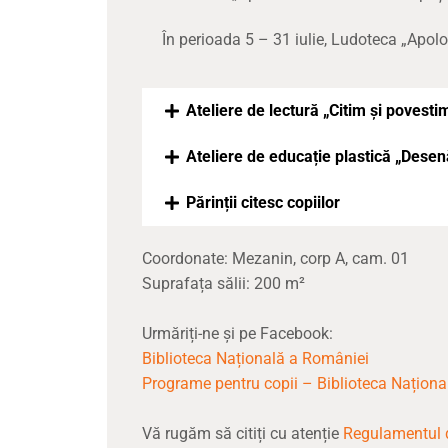
În perioada 5 – 31 iulie, Ludoteca „Apol
Ateliere de lectură „Citim și povest
Ateliere de educație plastică „Dese
Părinții citesc copiilor
Coordonate: Mezanin, corp A, cam. 01
Suprafața sălii: 200 m²
Urmăriți-ne și pe Facebook:
Biblioteca Națională a României
Programe pentru copii – Biblioteca Naționa
Vă rugăm să citiți cu atenție
Regulamentul d