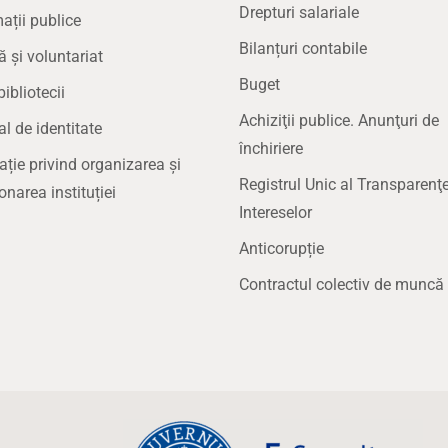
Drepturi salariale
ații publice
Bilanțuri contabile
ă și voluntariat
Buget
bibliotecii
Achiziţii publice. Anunţuri de
 de identitate
închiriere
ație privind organizarea și
Registrul Unic al Transparenţe
onarea instituției
Intereselor
Anticorupție
Contractul colectiv de muncă