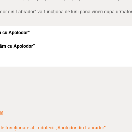
odor din Labrador” va funcționa de luni până vineri după următo
im cu Apolodor”
năm cu Apolodor”
lă
e funcționare al Ludotecii „Apolodor din Labrador”
.