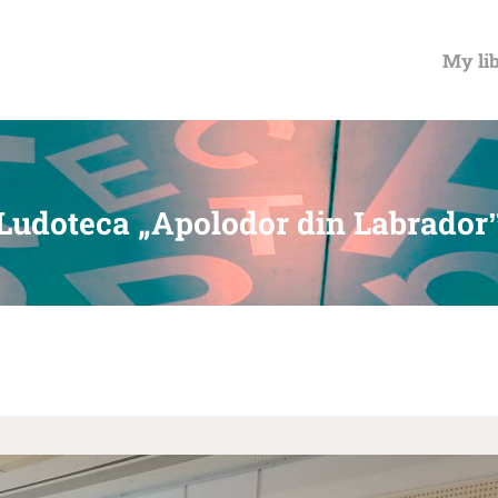
MY LIBRARY CARD
My lib
Ludoteca „Apolodor din Labrador