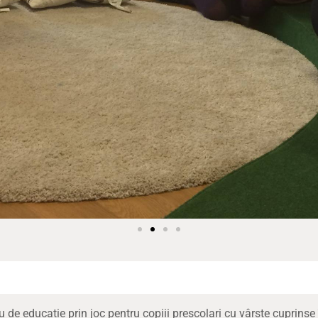
e educație prin joc pentru copiii preșcolari cu vârste cuprinse î