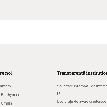
re noi
Transparență instituțio
suntem
Solicitare informaţii de intere
public
la Batthyaneum
Declarații de avere și interese
a Omnia