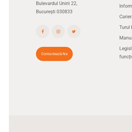
Bulevardul Unirii 22,
Inform
București 030833
Carier
Turul 
Manual
Legisl
Contactează-Ne
funcți