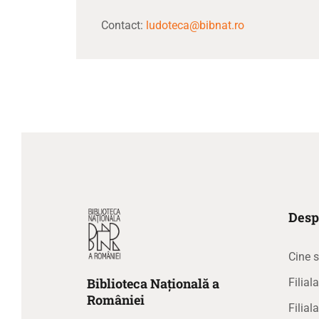
Contact:
ludoteca@bibnat.ro
Desp
Cine 
Biblioteca
N
ațională
a
Filia
R
omâniei
Filial