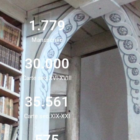
1.779
Manuscrise
30.000
Carte sec.XVI-XVIII
35.561
Carte sec.XIX-XXI
575