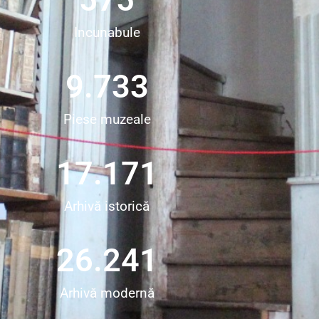
Incunabule
9.733
Piese muzeale
17.171
Arhivă istorică
26.241
Arhivă modernă