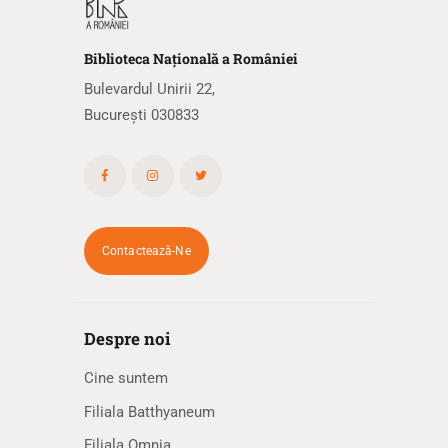
Biblioteca
N
ațională
a R
omâniei
Bulevardul Unirii 22,
București 030833
Contactează-Ne
Despre noi
Cine suntem
Filiala Batthyaneum
Filiala Omnia