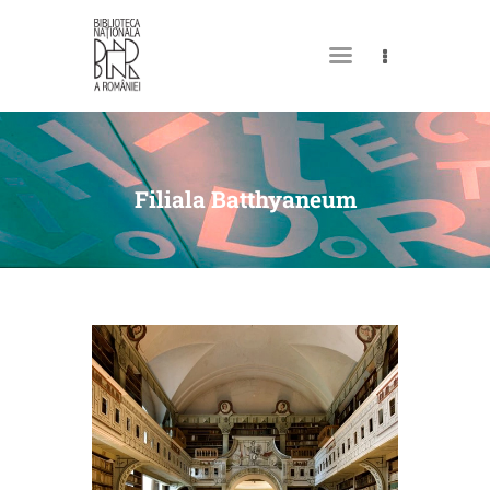
DESPRE NOI
PERMISUL MEU DE
Filiala Batthyaneum
BIBLIOTECĂ
CATALOAGE ȘI COLECȚII
BIBLIOTECA DIGITALĂ
EVENIMENTE
CULTURALE
SPAȚII
NOUTĂȚI