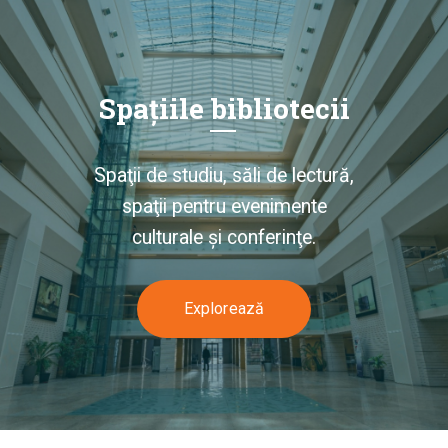
Spațiile bibliotecii
Spaţii de studiu, săli de lectură,
spaţii pentru evenimente
culturale şi conferinţe.
Explorează