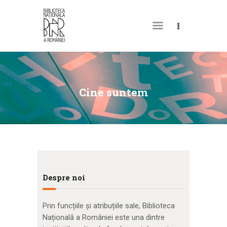
DESPRE NOI
PERMISUL MEU DE
Cine suntem
BIBLIOTECĂ
CATALOAGE ȘI
COLECȚII
BIBLIOTECA DIGITALĂ
EVENIMENTE
Despre noi
CULTURALE
SPAȚII
Prin funcțiile și atribuțiile sale, Biblioteca
Națională a României este una dintre
NOUTĂȚI