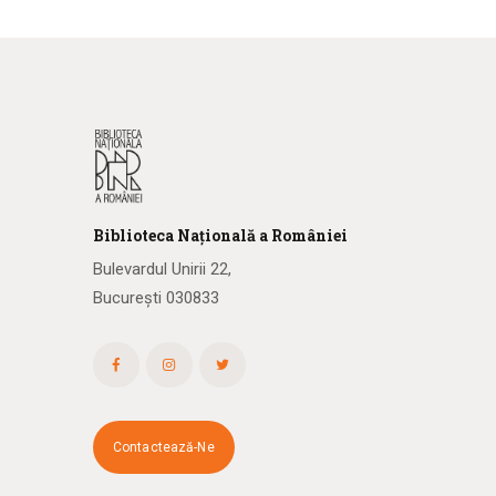
Biblioteca
N
ațională
a R
omâniei
Bulevardul Unirii 22,
București 030833
Contactează-Ne