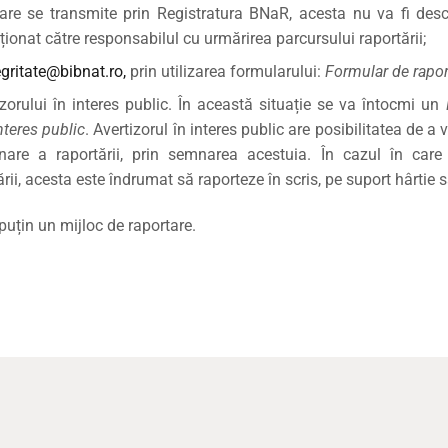
n care se transmite prin Registratura BNaR, acesta nu va fi desc
ționat către responsabilul cu urmărirea parcursului raportării;
egritate@bibnat.ro,
prin utilizarea formularului:
Formular de raport
izorului în interes public. În această situație se va întocmi un
nteres public
. Avertizorul în interes public are posibilitatea de a 
are a raportării, prin semnarea acestuia. În cazul în care 
i, acesta este îndrumat să raporteze în scris, pe suport hârtie s
puțin un mijloc de raportare.