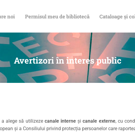
DESPRE NOI
re noi
Permisul meu de bibliotecă
Cataloage și co
PERMISUL MEU
DE BIBLIOTECĂ
CATALOAGE ȘI
Avertizori în interes public
COLECȚII
BIBLIOTECA
DIGITALĂ
EVENIMENTE
e a alege să utilizeze
canale interne
și
canale externe
, cu cond
pean și a Consiliului privind protecția persoanelor care raporteaz