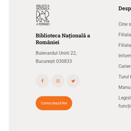
Desp
Cine 
Biblioteca
N
ațională
a
Filia
R
omâniei
Filial
Bulevardul Unirii 22,
Inform
București 030833
Carier
Turul 
Manual
Legisl
Contactează-Ne
funcți