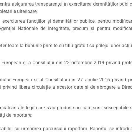
tru asigurarea transparenţei în exercitarea demnităţilor publice,
letările ulterioare;
 exercitarea funcţiilor şi demnităţilor publice, pentru modific
 Agenţiei Naţionale de Integritate, precum şi pentru modific
ritoare la bunurile primite cu titlu gratuit cu prilejul unor acţ
European și a Consiliului din 23 octombrie 2019 privind protec
ui European și al Consiliului din 27 aprilie 2016 privind pro
i privind libera circulație a acestor date și de abrogare a Dir
ncălcări ale legii care s-au produs sau care sunt susceptibile 
ți de raportare:
sabilul cu urmărirea parcursului raportării. Raportul se introdu