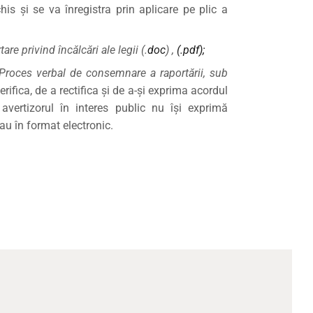
his și se va înregistra prin aplicare pe plic a
are privind încălcări ale legii
(.
doc
)
,
(.
pdf
);
Proces verbal de consemnare a raportării, sub
verifica, de a rectifica şi de a-şi exprima acordul
avertizorul în interes public nu îşi exprimă
au în format electronic.