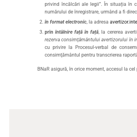
privind încălcări ale legii”. În situația î
numărului de înregistrare, urmând a fi direc
în format electronic
, la adresa
avertizor.int
prin
întâlnire față în față
, la cererea avert
rezerva consimţământului avertizorului în i
cu privire la Procesul-verbal de consemn
consimţământul pentru transcrierea raportări
BNaR asigură, în orice moment, accesul la cel 