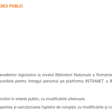
CULTURALE
ERES PUBLIC
SPAȚII
NOUTĂȚI
revederilor legislative la nivelul Bibliotecii Naţionale a Român
disponibile pentru întregul personal pe platforma INTRANET a 
rilor în interes public, cu modificările ulterioare;
rirea şi sancţionarea faptelor de corupţie, cu modificările şi co