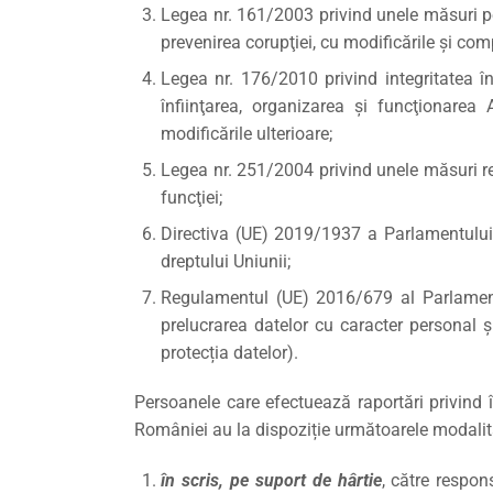
Legea nr. 161/2003 privind unele măsuri pen
prevenirea corupţiei, cu modificările şi comp
Legea nr. 176/2010 privind integritatea în
înfiinţarea, organizarea şi funcţionarea
modificările ulterioare;
Legea nr. 251/2004 privind unele măsuri refe
funcţiei;
Directiva (UE) 2019/1937 a Parlamentului 
dreptului Uniunii;
Regulamentul (UE) 2016/679 al Parlamentul
prelucrarea datelor cu caracter personal ș
protecția datelor).
Persoanele care efectuează raportări privind î
României au la dispoziție următoarele modalită
în scris, pe suport de hârtie
, către respon