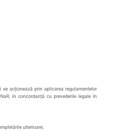
iei se acționează prin aplicarea regulamentelor
BNaR, în concordanță cu prevederile legale în
mpletările ulterioare;