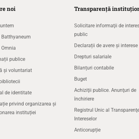
re noi
Transparență instituțio
suntem
Solicitare informaţii de intere
public
la Batthyaneum
Declarații de avere și interese
a Omnia
Drepturi salariale
ații publice
Bilanțuri contabile
ă și voluntariat
Buget
bibliotecii
Achiziţii publice. Anunţuri de
 de identitate
închiriere
ație privind organizarea și
Registrul Unic al Transparenţe
onarea instituției
Intereselor
Anticorupție