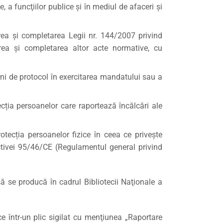
 a funcţiilor publice şi în mediul de afaceri şi
area şi completarea Legii nr. 144/2007 privind
area şi completarea altor acte normative, cu
iuni de protocol în exercitarea mandatului sau a
ția persoanelor care raportează încălcări ale
tecția persoanelor fizice în ceea ce privește
ectivei 95/46/CE (Regulamentul general privind
să se producă în cadrul Bibliotecii Naţionale a
ce într-un plic sigilat cu menţiunea „Raportare