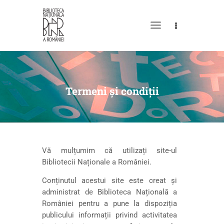
DESPRE NOI
PERMISUL MEU DE
Termeni și condiții
BIBLIOTECĂ
CATALOAGE ȘI COLECȚII
BIBLIOTECA DIGITALĂ
Vă mulțumim că utilizați site-ul
EVENIMENTE
Bibliotecii Naționale a României.
CULTURALE
Conținutul acestui site este creat și
SPAȚII
administrat de Biblioteca Națională a
României pentru a pune la dispoziția
NOUTĂȚI
publicului informații privind activitatea