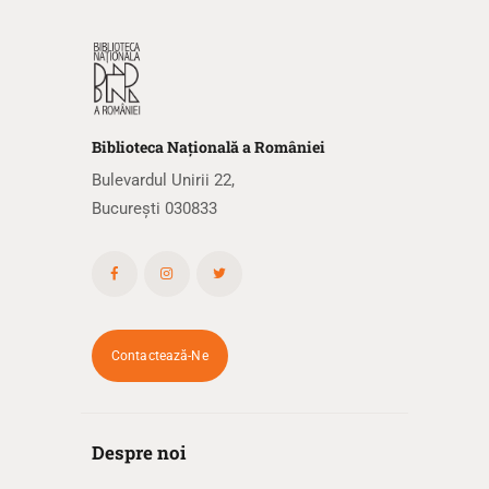
Biblioteca
N
ațională
a R
omâniei
Bulevardul Unirii 22,
București 030833
Contactează-Ne
Despre noi