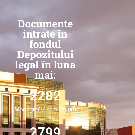
Documente
intrate în
fondul
Depozitului
legal în luna
mai:
2282
Monografii/ cărți (titluri)
2799