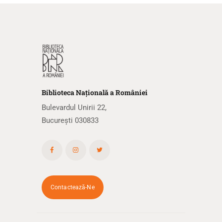
Biblioteca
N
ațională
a R
omâniei
Bulevardul Unirii 22,
București 030833
Contactează-Ne