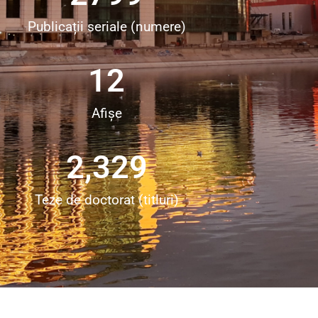
Publicații seriale (numere)
12
Afișe
2,331
Teze de doctorat (titluri)