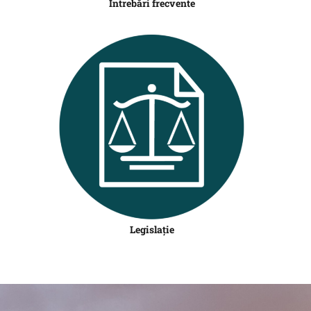
Întrebări frecvente
Legislație