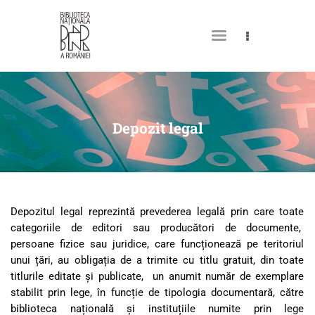
DESPRE NOI
PERMISUL MEU DE
Depozit legal
BIBLIOTECĂ
CATALOAGE ȘI COLECȚII
BIBLIOTECA DIGITALĂ
Depozitul legal reprezintă prevederea legală prin care toate
EVENIMENTE
categoriile de editori sau producători de documente,
CULTURALE
persoane fizice sau juridice, care funcționează pe teritoriul
unui țări, au obligația de a trimite cu titlu gratuit, din toate
SPAȚII
titlurile editate și publicate, un anumit număr de exemplare
NOUTĂȚI
stabilit prin lege, în funcție de tipologia documentară, către
biblioteca națională și instituțiile numite prin lege