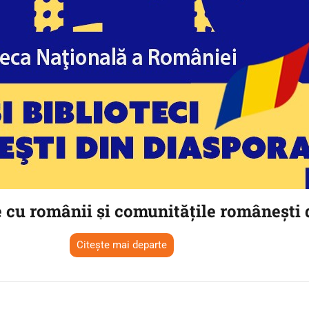
CULTURALE
SPAȚII
NOUTĂȚI
e cu românii şi comunităţile româneşti 
Citește mai departe