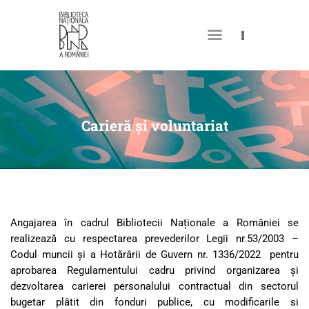
DESPRE NOI
PERMISUL MEU DE
Carieră și voluntariat
BIBLIOTECĂ
CATALOAGE ȘI COLECȚII
BIBLIOTECA DIGITALĂ
EVENIMENTE
Angajarea în cadrul Bibliotecii Naționale a României se
CULTURALE
realizează cu respectarea prevederilor Legii nr.53/2003 –
Codul muncii și a Hotărârii de Guvern nr. 1336/2022 pentru
SPAȚII
aprobarea Regulamentului cadru privind organizarea şi
NOUTĂȚI
dezvoltarea carierei personalului contractual din sectorul
bugetar plătit din fonduri publice, cu modificarile si