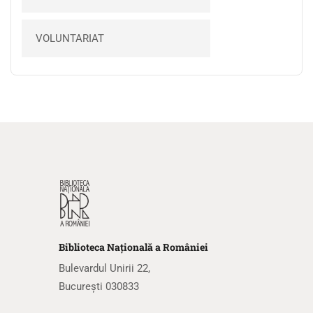
VOLUNTARIAT
Biblioteca
N
ațională
a R
omâniei
Bulevardul Unirii 22,
București 030833