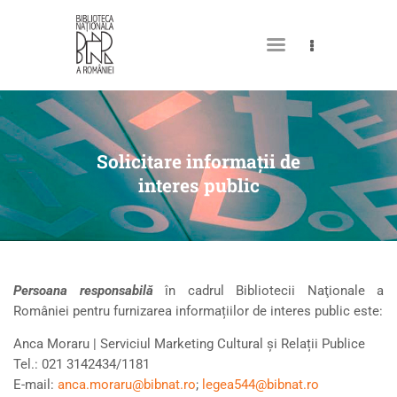
DESPRE NOI
PERMISUL MEU DE
Solicitare informaţii de
BIBLIOTECĂ
interes public
CATALOAGE ȘI COLECȚII
BIBLIOTECA DIGITALĂ
EVENIMENTE
Persoana responsabilă
în cadrul Bibliotecii Naţionale a
CULTURALE
României pentru furnizarea informațiilor de interes public este:
SPAȚII
Anca Moraru | Serviciul Marketing Cultural și Relații Publice
Tel.: 021 3142434/1181
NOUTĂȚI
E-mail:
anca.moraru@bibnat.ro
;
legea544@bibnat.ro