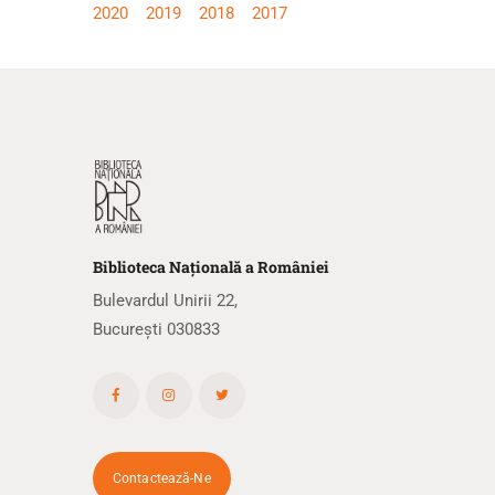
2020
2019
2018
2017
Biblioteca
N
ațională
a R
omâniei
Bulevardul Unirii 22,
București 030833
Contactează-Ne