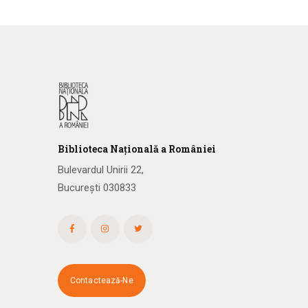
Biblioteca
N
ațională
a R
omâniei
Bulevardul Unirii 22,
București 030833
Contactează-Ne