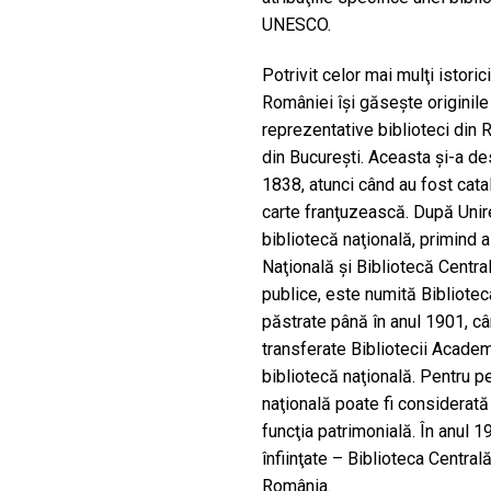
UNESCO.
Potrivit celor mai mulţi istoric
României îşi găseşte originile 
reprezentative biblioteci din 
din Bucureşti. Aceasta şi-a des
1838, atunci când au fost cat
carte franţuzească. După Unire
bibliotecă naţională, primind 
Naţională şi Bibliotecă Centra
publice, este numită Biblioteca
păstrate până în anul 1901, cân
transferate Bibliotecii Acade
bibliotecă naţională. Pentru p
naţională poate fi considerată
funcţia patrimonială. În anul 1
înfiinţate – Biblioteca Central
România.