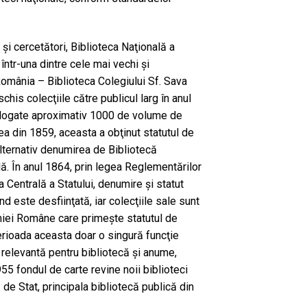
i şi cercetători, Biblioteca Naţională a
într-una dintre cele mai vechi şi
România – Biblioteca Colegiului Sf. Sava
chis colecţiile către publicul larg în anul
alogate aproximativ 1000 de volume de
a din 1859, aceasta a obţinut statutul de
alternativ denumirea de Bibliotecă
lă. În anul 1864, prin legea Reglementărilor
 Centrală a Statului, denumire şi statut
d este desfiinţată, iar colecţiile sale sunt
miei Române care primeşte statutul de
erioada aceasta doar o singură funcţie
 relevantă pentru bibliotecă şi anume,
955 fondul de carte revine noii biblioteci
ă de Stat, principala bibliotecă publică din