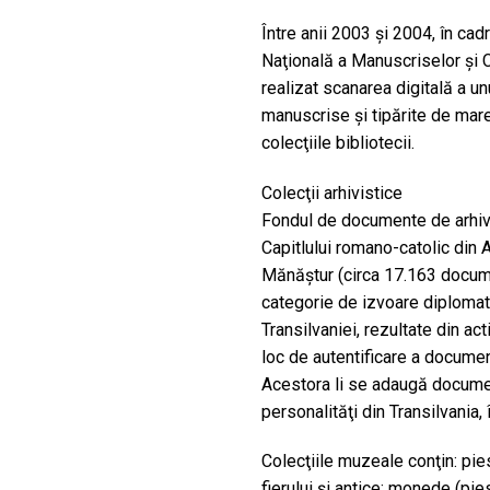
Între anii 2003 şi 2004, în cadr
Naţională a Manuscriselor şi C
realizat scanarea digitală a 
manuscrise şi tipărite de mare
colecţiile bibliotecii.
Colecţii arhivistice
Fondul de documente de arhivă
Capitlului romano-catolic din A
Mănăştur (circa 17.163 docume
categorie de izvoare diplomati
Transilvaniei, rezultate din ac
loc de autentificare a documen
Acestora li se adaugă docum
personalităţi din Transilvania
Colecţiile muzeale conţin: pie
fierului şi antice; monede (pies