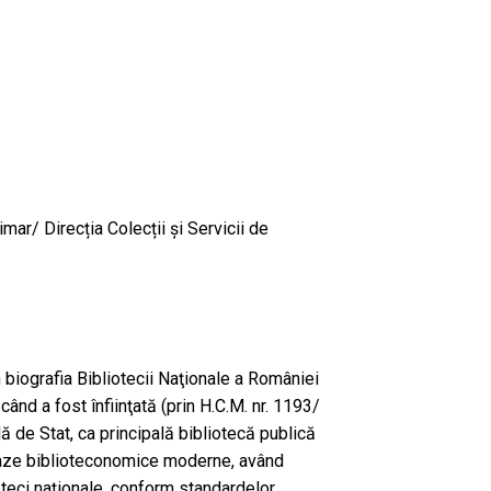
mar/ Direcția Colecții și Servicii de
n biografia Bibliotecii Naţionale a României
când a fost înfiinţată (prin H.C.M. nr. 1193/
ă de Stat, ca principală bibliotecă publică
e baze biblioteconomice moderne, având
ioteci naţionale, conform standardelor