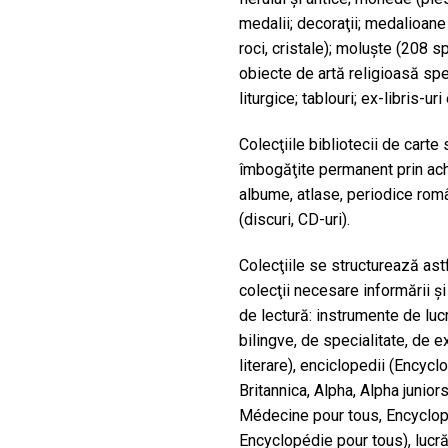
medalii; decoraţii; medalioane
roci, cristale); moluşte (208 s
obiecte de artă religioasă spec
liturgice; tablouri; ex-libris-uri
Colecţiile bibliotecii de carte
îmbogăţite permanent prin achiz
albume, atlase, periodice româ
(discuri, CD-uri).
Colecţiile se structurează astf
colecţii necesare informării şi 
de lectură: instrumente de lucr
bilingve, de specialitate, de e
literare), enciclopedii (Encyc
Britannica, Alpha, Alpha junio
Médecine pour tous, Encyclopé
Encyclopédie pour tous), lucrări