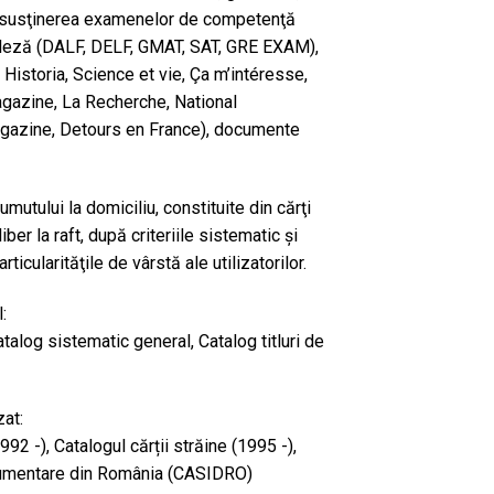
ru susţinerea examenelor de competenţă
ngleză (DALF, DELF, GMAT, SAT, GRE EXAM),
 Historia, Science et vie, Ça m’intéresse,
gazine, La Recherche, National
gazine, Detours en France), documente
umutului la domiciliu, constituite din cărţi
ber la raft, după criteriile sistematic şi
ticularităţile de vârstă ale utilizatorilor.
:
talog sistematic general, Catalog titluri de
zat:
992 -), Catalogul cărții străine (1995 -),
ocumentare din România (CASIDRO)