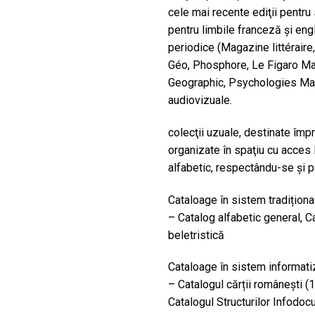
cele mai recente ediţii pent
pentru limbile franceză şi e
periodice (Magazine littéraire,
Géo, Phosphore, Le Figaro Ma
Geographic, Psychologies Ma
audiovizuale.
colecţii uzuale, destinate împr
organizate în spaţiu cu acces li
alfabetic, respectându-se şi par
Cataloage în sistem tradițional
– Catalog alfabetic general, Ca
beletristică
Cataloage în sistem informati
– Catalogul cărții românești (1
Catalogul Structurilor Infod