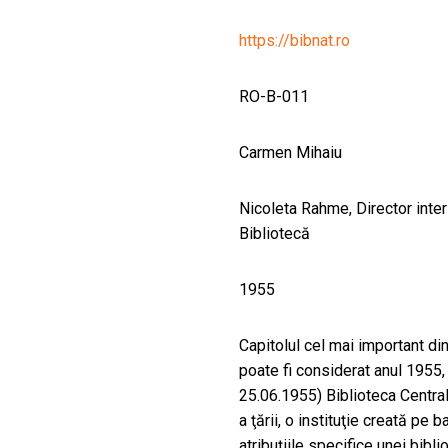
CULTURALE
https://bibnat.ro
SPAȚII
RO-B-011
NOUTĂȚI
Carmen Mihaiu
Nicoleta Rahme, Director interi
Bibliotecă
1955
Capitolul cel mai important di
poate fi considerat anul 1955, 
25.06.1955) Biblioteca Central
a ţării, o instituţie creată p
atribuţiile specifice unei bibl