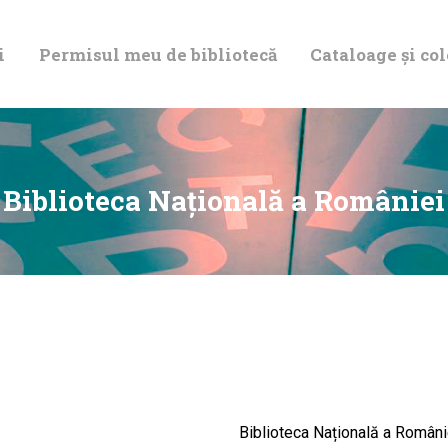
DESPRE NOI
i
Permisul meu de bibliotecă
Cataloage și col
PERMISUL MEU
DE BIBLIOTECĂ
CATALOAGE ȘI
Biblioteca Naţională a României
COLECȚII
BIBLIOTECA
DIGITALĂ
EVENIMENTE
Biblioteca Națională a Români