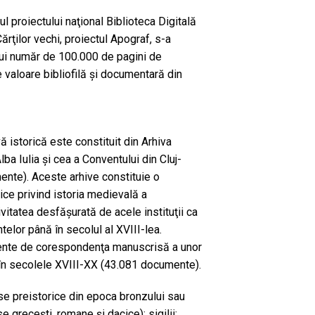
ul proiectului naţional Biblioteca Digitală
ărţilor vechi, proiectul Apograf, s-a
unui număr de 100.000 de pagini de
 valoare bibliofilă şi documentară din
 istorică este constituit din Arhiva
lba Iulia şi cea a Conventului din Cluj-
nte). Aceste arhive constituie o
ce privind istoria medievală a
tivitatea desfăşurată de acele instituţii ca
telor până în secolul al XVIII-lea.
ente de corespondenţa manuscrisă a unor
, în secolele XVIII-XX (43.081 documente).
se preistorice din epoca bronzului sau
e greceşti, romane şi dacice); sigilii;