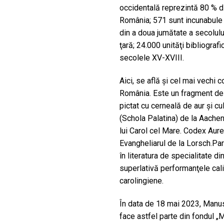
occidentală reprezintă 80 % d
România; 571 sunt incunabule c
din a doua jumătate a secolului
ţară; 24.000 unităţi bibliogra
secolele XV-XVIII.
Aici, se află şi cel mai vechi
România. Este un fragment de 
pictat cu cerneală de aur şi cul
(Schola Palatina) de la Aachen
lui Carol cel Mare. Codex Aure
Evangheliarul de la Lorsch.Pa
în literatura de specialitate d
superlativă performanţele calig
carolingiene.
În data de 18 mai 2023, Manus
face astfel parte din fondul „