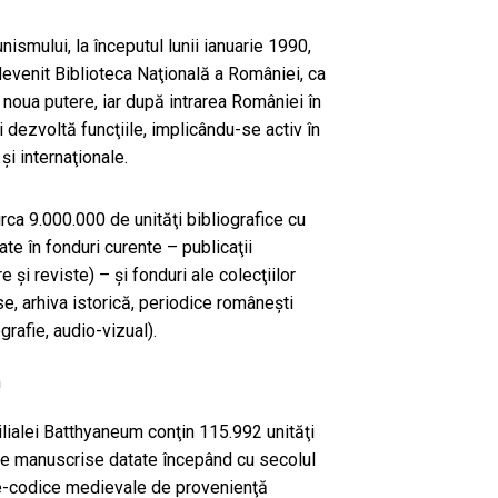
smului, la începutul lunii ianuarie 1990,
devenit Biblioteca Naţională a României, ca
noua putere, iar după intrarea României în
dezvoltă funcţiile, implicându-se activ în
i internaţionale.
circa 9.000.000 de unităţi bibliografice cu
te în fonduri curente – publicaţii
e şi reviste) – şi fonduri ale colecţiilor
se, arhiva istorică, periodice româneşti
grafie, audio-vizual).
m
lialei Batthyaneum conţin 115.992 unităţi
 de manuscrise datate începând cu secolul
se-codice medievale de provenienţă