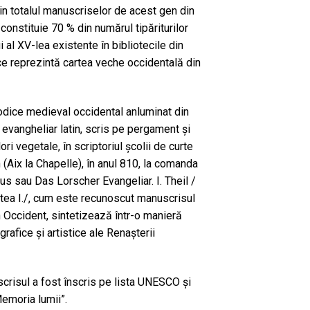
in totalul manuscriselor de acest gen din
onstituie 70 % din numărul tipăriturilor
 al XV-lea existente în bibliotecile din
fice reprezintă cartea veche occidentală din
 codice medieval occidental anluminat din
evangheliar latin, scris pe pergament şi
ori vegetale, în scriptoriul şcolii de curte
 (Aix la Chapelle), în anul 810, la comanda
us sau Das Lorscher Evangeliar. I. Theil /
rtea I./, cum este recunoscut manuscrisul
in Occident, sintetizează într-o manieră
rafice şi artistice ale Renaşterii
crisul a fost înscris pe lista UNESCO și
Memoria lumii”.