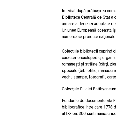
Imediat după prăbuşirea comuni
Biblioteca Centrală de Stat a 
urmare a deciziei adoptate de 
Uniunea Europeană aceasta îşi 
numeroase proiecte naţionale ş
Colecţiile bibliotecii cuprind 
caracter enciclopedic, organiza
româneşti şi străine (cărţi, ziar
speciale (bibliofilie, manuscri
vechi, stampe, fotografii, carto
Colecţiile Filialei Batthyaneu
Fondurile de documente ale Fi
bibliografice între care 1778
al IX-lea; 300 sunt manuscri