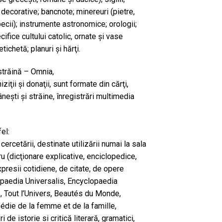
 decorative; bancnote; minereuri (pietre,
pecii); instrumente astronomice; orologii;
ifice cultului catolic, ornate şi vase
 etichetă; planuri şi hărţi.
 străină – Omnia,
iţii şi donaţii, sunt formate din cărţi,
neşti şi străine, înregistrări multimedia
el:
cercetării, destinate utilizării numai la sala
u (dicţionare explicative, enciclopedice,
xpresii cotidiene, de citate, de opere
lopaedia Universalis, Encyclopaedia
rs, Tout l’Univers, Beautés du Monde,
die de la femme et de la famille,
 de istorie si critică literară, gramatici,