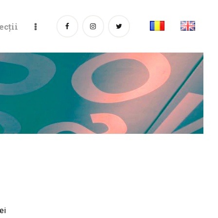
ecții
ei