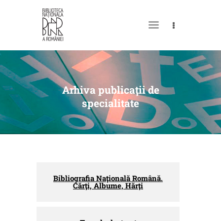
MY LIBRARY CARD
Arhiva publicaţii de
specialitate
Bibliografia Naţională Română.
Cărţi, Albume, Hărţi