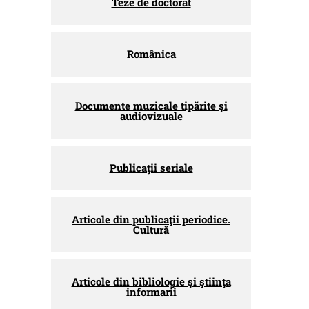
Teze de doctorat
Românica
Documente muzicale tipărite şi
audiovizuale
Publicaţii seriale
Articole din publicaţii periodice.
Cultură
Articole din bibliologie şi ştiinţa
informarii