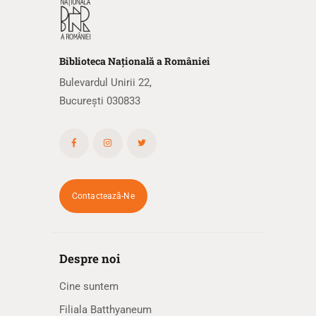
Biblioteca
N
ațională
a R
omâniei
Bulevardul Unirii 22,
București 030833
Contactează-Ne
Despre noi
Cine suntem
Filiala Batthyaneum