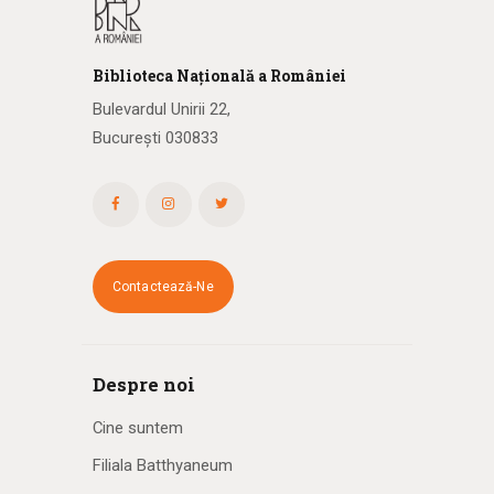
Biblioteca
N
ațională
a R
omâniei
Bulevardul Unirii 22,
București 030833
Contactează-Ne
Despre noi
Cine suntem
Filiala Batthyaneum