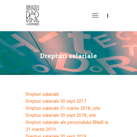
MY LIBRARY CARD
Drepturi salariale
Drepturi salariale
Drepturi salariale 30 sept 2017
Drepturi salariale 31 martie 2018_site
Drepturi salariale 30 sept 2018_site
Drepturi salariale ale personalului BNaR la
31 martie 2019
Drepturi salariale 30 sept 2019