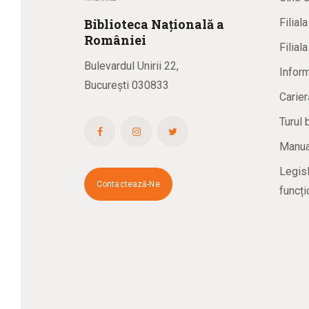
Biblioteca
N
ațională
a
Filial
R
omâniei
Filial
Bulevardul Unirii 22,
Inform
București 030833
Carier
Turul 
Manual
Legisl
Contactează-Ne
funcți