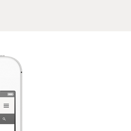
Mobil
Aliquam tellus eros, elementum
Vestibulum sed lorem in augu