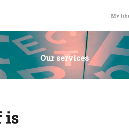
MY LIBRARY CARD
My lib
Our services
 is