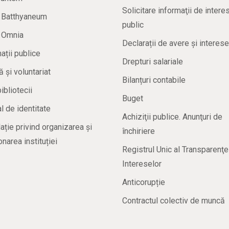
Solicitare informaţii de intere
a Batthyaneum
public
a Omnia
Declarații de avere și interese
ații publice
Drepturi salariale
ă și voluntariat
Bilanțuri contabile
bibliotecii
Buget
 de identitate
Achiziţii publice. Anunţuri de
ație privind organizarea și
închiriere
onarea instituției
Registrul Unic al Transparenţe
Intereselor
Anticorupție
Contractul colectiv de muncă