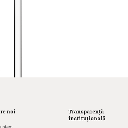
imperdiet arcu ullamcorper sod
re noi
Transparență
instituțională
suntem