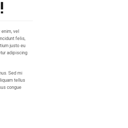
!
 enim, vel
ncidunt felis,
etium justo eu
tur adipiscing
mus. Sed mi
liquam tellus
isus congue