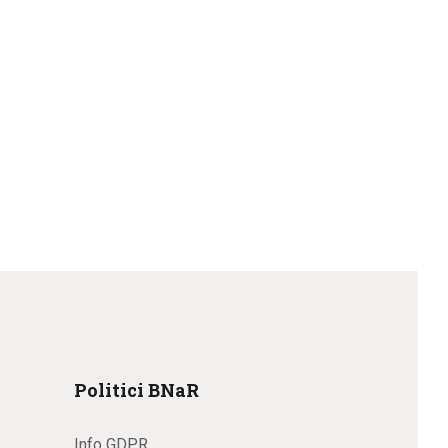
ales in at libero.
Politici BNaR
Info GDPR