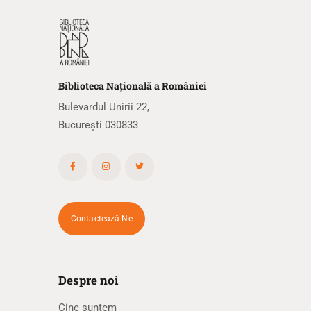
Biblioteca
N
ațională
a R
omâniei
Bulevardul Unirii 22,
București 030833
Contactează-Ne
Despre noi
Cine suntem