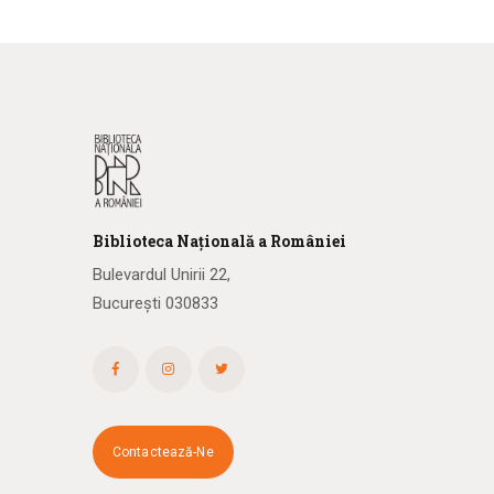
Biblioteca
N
ațională
a R
omâniei
Bulevardul Unirii 22,
București 030833
Contactează-Ne