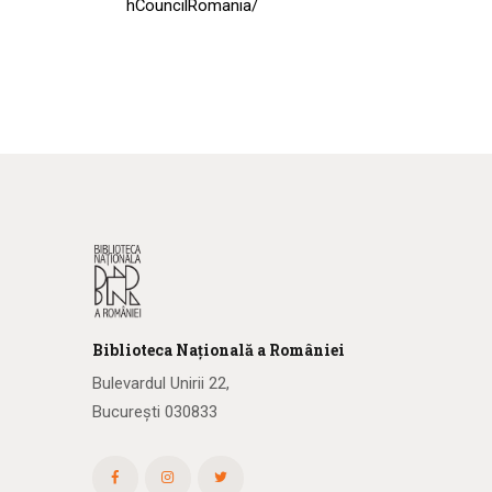
hCouncilRomania/
Biblioteca
N
ațională
a R
omâniei
Bulevardul Unirii 22,
București 030833