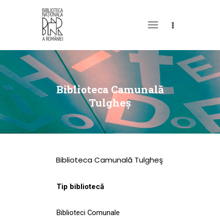
DESPRE NOI
PERMISUL MEU DE
Biblioteca Camunală
BIBLIOTECĂ
Tulgheş
CATALOAGE ȘI
COLECȚII
BIBLIOTECA DIGITALĂ
Biblioteca Camunală Tulgheş
EVENIMENTE
CULTURALE
Tip bibliotecă
SPAȚII
Biblioteci Comunale
NOUTĂȚI