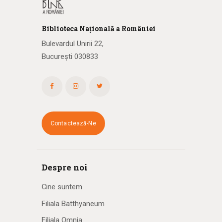
Biblioteca
N
ațională
a R
omâniei
Bulevardul Unirii 22,
București 030833
Contactează-Ne
Despre noi
Cine suntem
Filiala Batthyaneum
Filiala Omnia