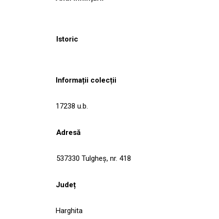
Istoric
Informații colecții
17238 u.b.
Adresă
537330 Tulgheş, nr. 418
Județ
Harghita