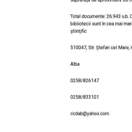
Total documente: 26.943 u.b. C
bibliotecii sunt în cea mai ma
ştiinţific
510047, Str. Ştefan cel Mare, n
Alba
0258/826147
0258/833101
ccdab@yahoo.com