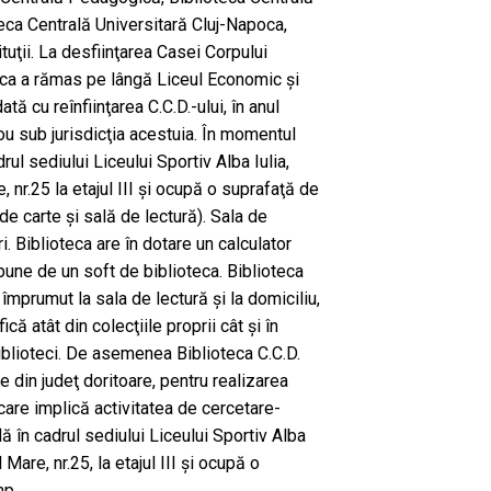
teca Centrală Universitară Cluj-Napoca,
tituţii. La desfiinţarea Casei Corpului
teca a rămas pe lângă Liceul Economic şi
ată cu reînfiinţarea C.C.D.-ului, în anul
nou sub jurisdicţia acestuia. În momentul
drul sediului Liceului Sportiv Alba Iulia,
, nr.25 la etajul III şi ocupă o suprafaţă de
e carte şi sală de lectură). Sala de
. Biblioteca are în dotare un calculator
spune de un soft de biblioteca. Biblioteca
e împrumut la sala de lectură şi la domiciliu,
ică atât din colecţiile proprii cât şi în
biblioteci. De asemenea Biblioteca C.C.D.
 din judeţ doritoare, pentru realizarea
care implică activitatea de cercetare-
ă în cadrul sediului Liceului Sportiv Alba
 Mare, nr.25, la etajul III şi ocupă o
mp.