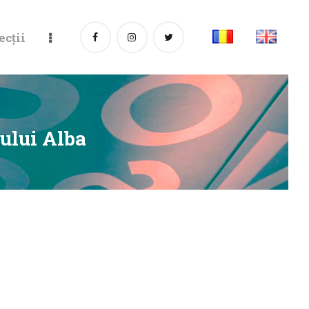
ecții
ţului Alba