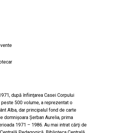
evente
iotecar
l 1971, după înfiinţarea Casei Corpului
e, peste 500 volume, a reprezentat o
ânt Alba, dar principalul fond de carte
 de domnişoara Şerban Aurelia, prima
perioada 1971 – 1986. Au mai intrat cărţi de
a Centrală Pedagogică, Biblioteca Centrală