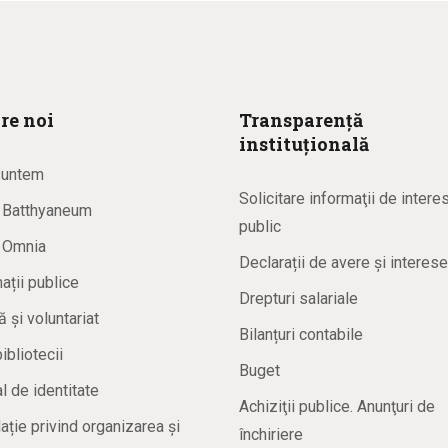
re noi
Transparență
instituțională
suntem
Solicitare informaţii de intere
a Batthyaneum
public
a Omnia
Declarații de avere și interese
ații publice
Drepturi salariale
ă și voluntariat
Bilanțuri contabile
bibliotecii
Buget
 de identitate
Achiziţii publice. Anunţuri de
ație privind organizarea și
închiriere