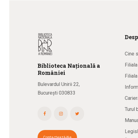
Desp
Cine 
Biblioteca
N
ațională
a
Filial
R
omâniei
Filial
Bulevardul Unirii 22,
Inform
București 030833
Carier
Turul 
Manual
Legisl
Contactează-Ne