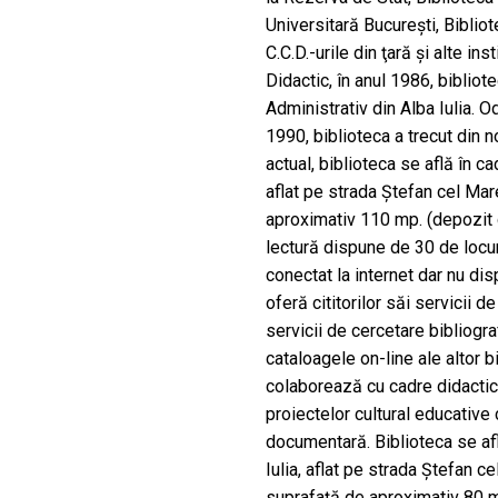
Universitară Bucureşti, Biblio
C.C.D.-urile din ţară şi alte ins
Didactic, în anul 1986, biblio
Administrativ din Alba Iulia. Od
1990, biblioteca a trecut din 
actual, biblioteca se află în ca
aflat pe strada Ştefan cel Mare
aproximativ 110 mp. (depozit d
lectură dispune de 30 de locuri
conectat la internet dar nu di
oferă cititorilor săi servicii d
servicii de cercetare bibliograf
cataloagele on-line ale altor 
colaborează cu cadre didactice
proiectelor cultural educative 
documentară. Biblioteca se afl
Iulia, aflat pe strada Ştefan cel
suprafaţă de aproximativ 80 