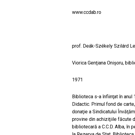
CULTURALE
www.ccdab.ro
SPAȚII
NOUTĂȚI
prof. Deák-Székely Szilárd L
Viorica Genţiana Onişoru, bibl
1971
Biblioteca s-a înfiinţat în anu
Didactic. Primul fond de cart
donaţie a Sindicatului Învăţăm
provine din achiziţiile făcute
bibliotecară a C.C.D. Alba, în 
la Rezerva de Stat, Bibliotec