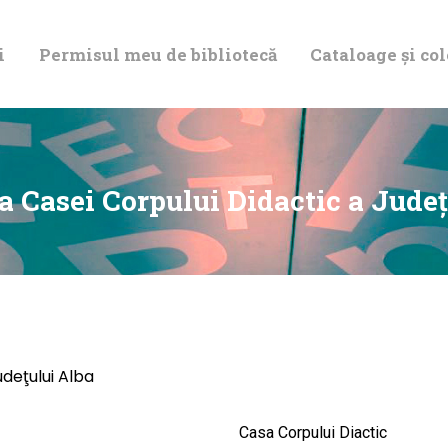
DESPRE NOI
i
Permisul meu de bibliotecă
Cataloage și col
PERMISUL MEU
DE BIBLIOTECĂ
CATALOAGE ȘI
a Casei Corpului Didactic a Jude
COLECȚII
BIBLIOTECA
DIGITALĂ
udeţului Alba
EVENIMENTE
Casa Corpului Diactic