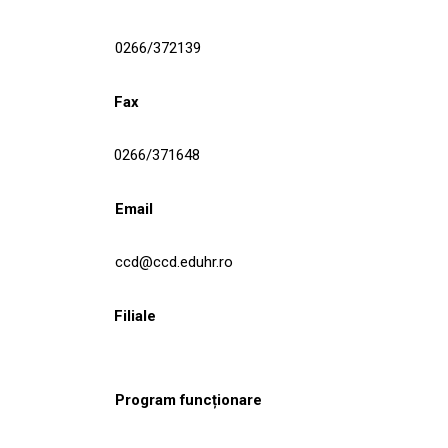
0266/372139
Fax
0266/371648
Email
ccd@ccd.eduhr.ro
Filiale
Program funcționare