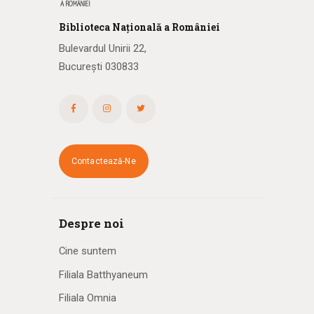
Biblioteca
N
ațională
a R
omâniei
Bulevardul Unirii 22,
București 030833
Contactează-Ne
Despre noi
Cine suntem
Filiala Batthyaneum
Filiala Omnia