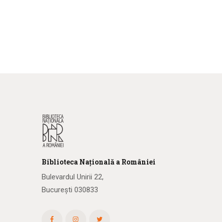
Biblioteca
N
ațională
a R
omâniei
Bulevardul Unirii 22,
București 030833