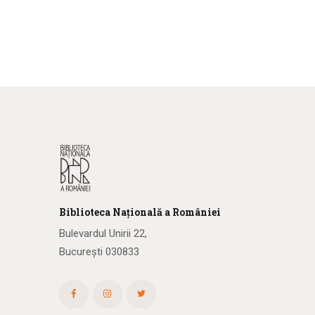
Biblioteca
N
ațională
a R
omâniei
Bulevardul Unirii 22,
București 030833