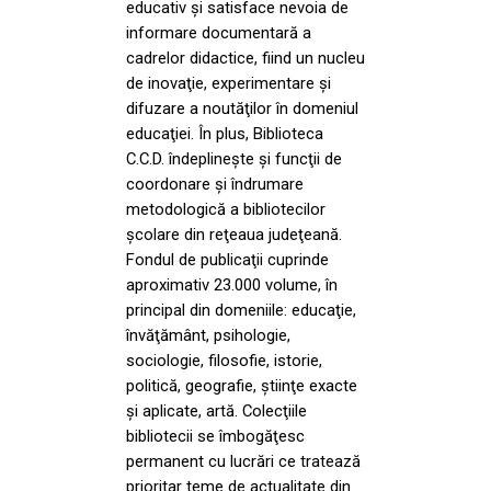
educativ şi satisface nevoia de
informare documentară a
cadrelor didactice, fiind un nucleu
de inovaţie, experimentare şi
difuzare a noutăţilor în domeniul
educaţiei. În plus, Biblioteca
C.C.D. îndeplineşte şi funcţii de
coordonare şi îndrumare
metodologică a bibliotecilor
şcolare din reţeaua judeţeană.
Fondul de publicaţii cuprinde
aproximativ 23.000 volume, în
principal din domeniile: educaţie,
învăţământ, psihologie,
sociologie, filosofie, istorie,
politică, geografie, ştiinţe exacte
şi aplicate, artă. Colecţiile
bibliotecii se îmbogăţesc
permanent cu lucrări ce tratează
prioritar teme de actualitate din