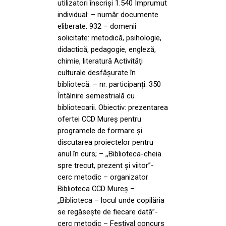
utilizatori înscriși 1.540 Împrumut
individual: – număr documente
eliberate: 932 – domenii
solicitate: metodică, psihologie,
didactică, pedagogie, engleză,
chimie, literatură Activități
culturale desfășurate în
bibliotecă: – nr. participanți: 350
Întâlnire semestrială cu
bibliotecarii. Obiectiv: prezentarea
ofertei CCD Mureș pentru
programele de formare şi
discutarea proiectelor pentru
anul în curs; – ,,Biblioteca-cheia
spre trecut, prezent și viitor”-
cerc metodic – organizator
Biblioteca CCD Mureș –
„Biblioteca – locul unde copilăria
se regăsește de fiecare dată”-
cerc metodic – Festival concurs