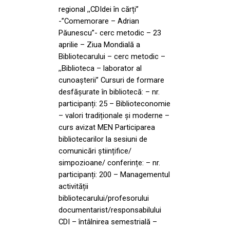
regional ,,CDIdei în cărți”
-”Comemorare – Adrian
Păunescu”- cerc metodic – 23
aprilie – Ziua Mondială a
Bibliotecarului – cerc metodic –
,,Biblioteca – laborator al
cunoaşterii” Cursuri de formare
desfășurate în bibliotecă: – nr.
participanți: 25 – Biblioteconomie
– valori tradiționale și moderne –
curs avizat MEN Participarea
bibliotecarilor la sesiuni de
comunicări științifice/
simpozioane/ conferințe: – nr.
participanți: 200 – Managementul
activității
bibliotecarului/profesorului
documentarist/responsabilului
CDI – întâlnirea semestrială –