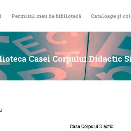
DESPRE NOI
i
Permisul meu de bibliotecă
Cataloage și col
PERMISUL MEU
DE BIBLIOTECĂ
CATALOAGE ȘI
lioteca Casei Corpului Didactic S
COLECȚII
BIBLIOTECA
DIGITALĂ
u
EVENIMENTE
Casa Corpului Diactic