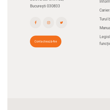
Inform
București 030833
Carier
Turul 
Manual
Legisl
Contactează-Ne
funcți