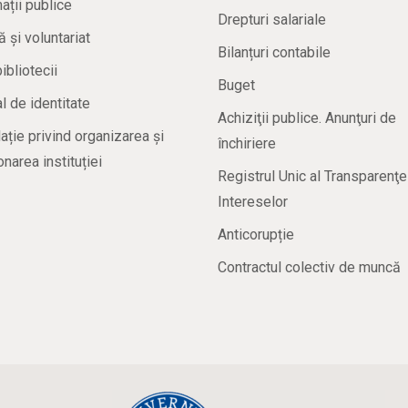
ații publice
Drepturi salariale
ă și voluntariat
Bilanțuri contabile
bibliotecii
Buget
 de identitate
Achiziţii publice. Anunţuri de
ație privind organizarea și
închiriere
onarea instituției
Registrul Unic al Transparenţe
Intereselor
Anticorupție
Contractul colectiv de muncă