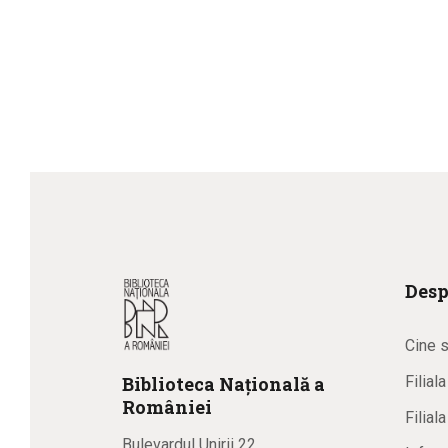
Desp
Cine 
Biblioteca
N
ațională
a
Filial
R
omâniei
Filial
Bulevardul Unirii 22,