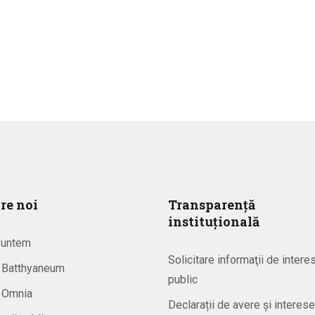
re noi
Transparență
instituțională
suntem
Solicitare informaţii de intere
a Batthyaneum
public
a Omnia
Declarații de avere și interese