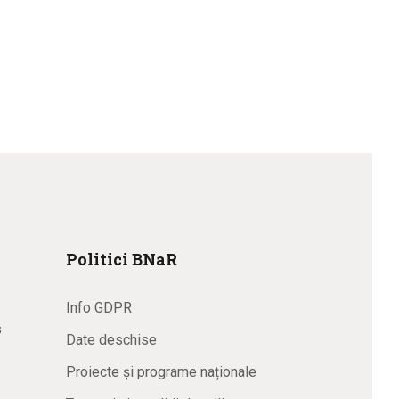
Politici BNaR
Info GDPR
s
Date deschise
Proiecte și programe naționale