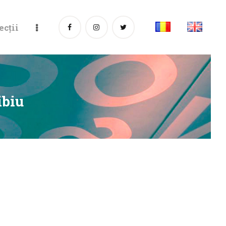
ecții
ibiu