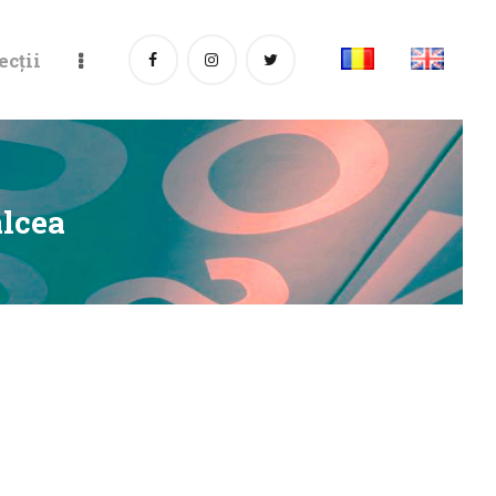
ecții
âlcea