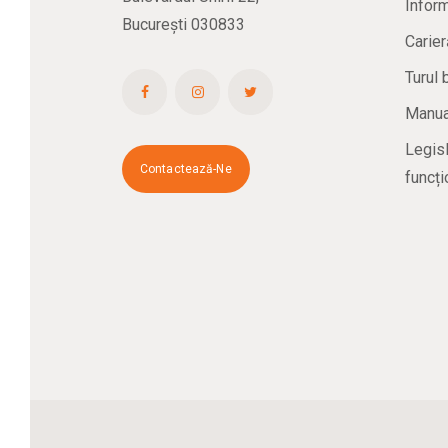
Inform
București 030833
Carier
Turul 
Manual
Legisl
Contactează-Ne
funcți