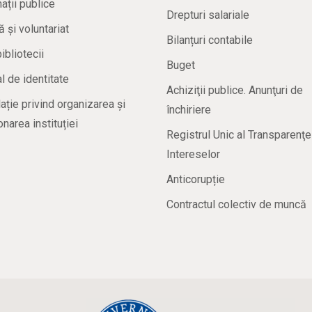
ații publice
Drepturi salariale
ă și voluntariat
Bilanțuri contabile
bibliotecii
Buget
 de identitate
Achiziţii publice. Anunţuri de
ație privind organizarea și
închiriere
onarea instituției
Registrul Unic al Transparenţe
Intereselor
Anticorupție
Contractul colectiv de muncă