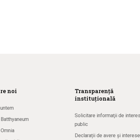
re noi
Transparență
instituțională
suntem
Solicitare informaţii de intere
a Batthyaneum
public
a Omnia
Declarații de avere și interese