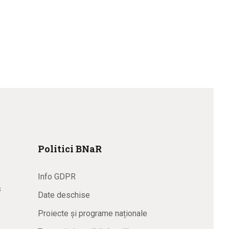
Politici BNaR
Info GDPR
s
Date deschise
Proiecte și programe naționale