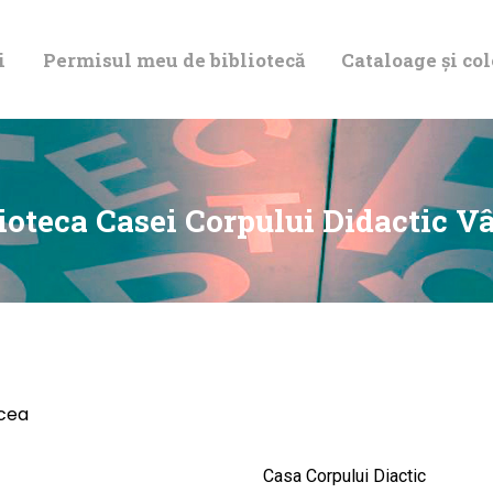
DESPRE NOI
i
Permisul meu de bibliotecă
Cataloage și col
PERMISUL MEU
DE BIBLIOTECĂ
CATALOAGE ȘI
ioteca Casei Corpului Didactic V
COLECȚII
BIBLIOTECA
DIGITALĂ
lcea
EVENIMENTE
Casa Corpului Diactic