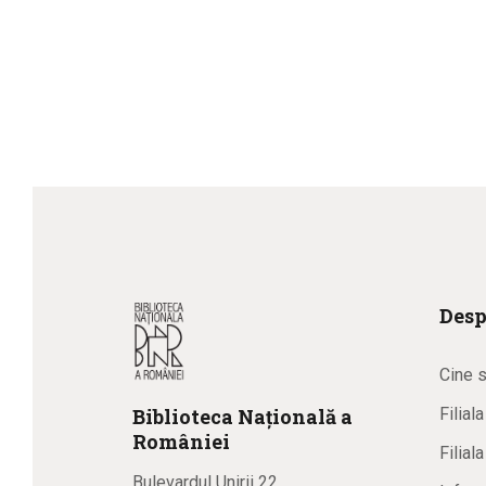
Desp
Cine 
Biblioteca
N
ațională
a
Filial
R
omâniei
Filial
Bulevardul Unirii 22,