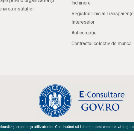
ație privind organizarea și
închiriere
onarea instituției
Registrul Unic al Transparenţe
Intereselor
Anticorupție
Contractul colectiv de muncă
unătăți experiența utilizatorilor. Continuând să folosiți acest website, vă dați a