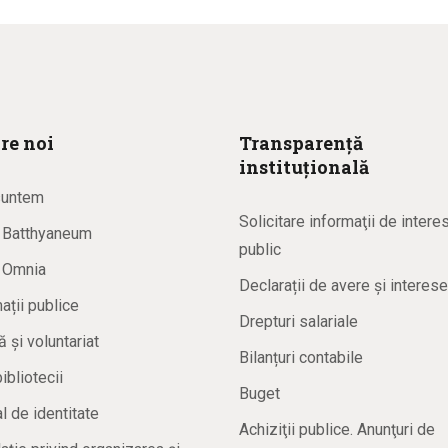
re noi
Transparență
instituțională
suntem
Solicitare informaţii de intere
a Batthyaneum
public
a Omnia
Declarații de avere și interese
ații publice
Drepturi salariale
ă și voluntariat
Bilanțuri contabile
bibliotecii
Buget
 de identitate
Achiziţii publice. Anunţuri de