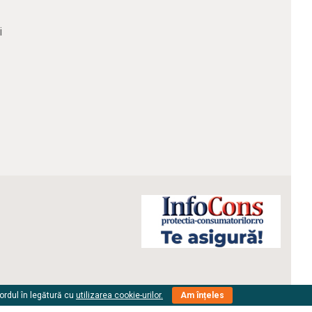
i
cordul în legătură cu
utilizarea cookie-urilor.
Am înțeles