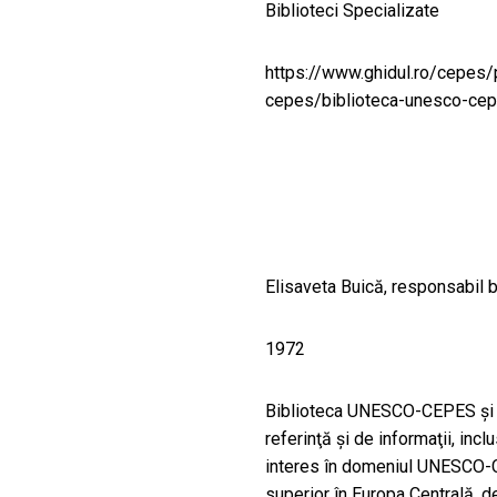
CULTURALE
Biblioteci Specializate
SPAȚII
https://www.ghidul.ro/cepes/
cepes/biblioteca-unesco-c
NOUTĂȚI
Elisaveta Buică, responsabil b
1972
Biblioteca UNESCO-CEPES şi D
referinţă şi de informaţii, incl
interes în domeniul UNESCO
superior în Europa Centrală, d