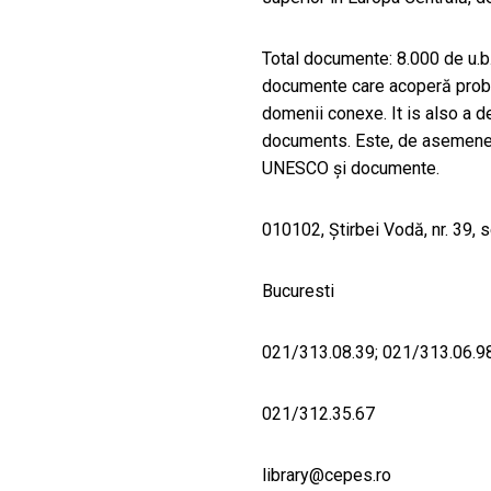
Total documente: 8.000 de u.b.
documente care acoperă probl
domenii conexe. It is also a 
documents. Este, de asemenea
UNESCO şi documente.
010102, Ştirbei Vodă, nr. 39, s
Bucuresti
021/313.08.39; 021/313.06.9
021/312.35.67
library@cepes.ro