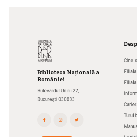
Desp
Cine 
Biblioteca
N
ațională
a
Filial
R
omâniei
Filial
Bulevardul Unirii 22,
Inform
București 030833
Carier
Turul 
Manual