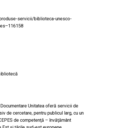
produse-servicii/biblioteca-unesco-
epes–116158
ibliotecă
ocumentare Unitatea oferă servicii de
usiv de cercetare, pentru publicul larg, cu un
-CEPES de competenţă – învăţământ
e Est şi ţările sud-est europene.