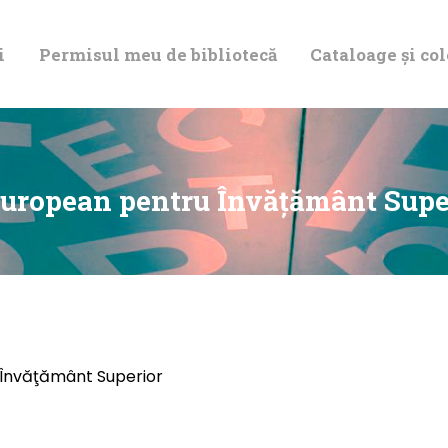
DESPRE NOI
i
Permisul meu de bibliotecă
Cataloage și col
PERMISUL MEU
DE BIBLIOTECĂ
CATALOAGE ȘI
 European pentru Învăţământ Su
COLECȚII
BIBLIOTECA
DIGITALĂ
 Învăţământ Superior
EVENIMENTE