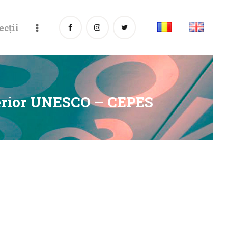
ecții
perior UNESCO – CEPES