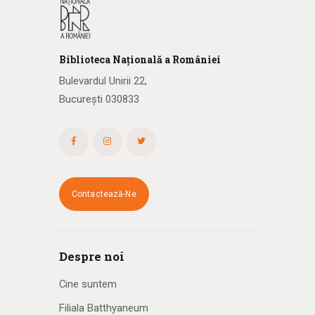
Biblioteca
N
ațională
a R
omâniei
Bulevardul Unirii 22,
București 030833
Contactează-Ne
Despre noi
Cine suntem
Filiala Batthyaneum