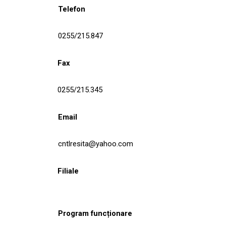
Telefon
0255/215.847
Fax
0255/215.345
Email
cntlresita@yahoo.com
Filiale
Program funcționare