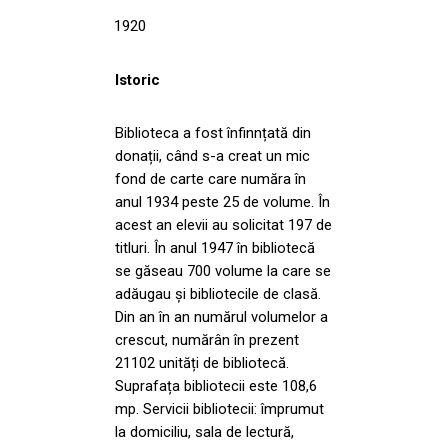
1920
Istoric
Biblioteca a fost înfinnțată din
donații, când s-a creat un mic
fond de carte care număra în
anul 1934 peste 25 de volume. În
acest an elevii au solicitat 197 de
titluri. În anul 1947 în bibliotecă
se găseau 700 volume la care se
adăugau și bibliotecile de clasă.
Din an în an numărul volumelor a
crescut, numărân în prezent
21102 unități de bibliotecă.
Suprafața bibliotecii este 108,6
mp. Servicii bibliotecii: împrumut
la domiciliu, sala de lectură,