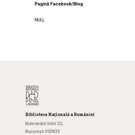
Pagină Facebook/Blog
NULL
Biblioteca
N
ațională
a R
omâniei
Bulevardul Unirii 22,
București 030833