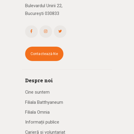
Bulevardul Unirii 22,
București 030833
Contactează-Ne
Despre noi
Cine suntem
Filiala Batthyaneum
Filiala Omnia
Informații publice
Carieră și voluntariat