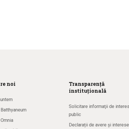
re noi
Transparență
instituțională
suntem
Solicitare informaţii de intere
a Batthyaneum
public
a Omnia
Declarații de avere și interese