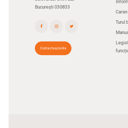
Inform
București 030833
Carier
Turul 
Manual
Legisl
Contactează-Ne
funcți