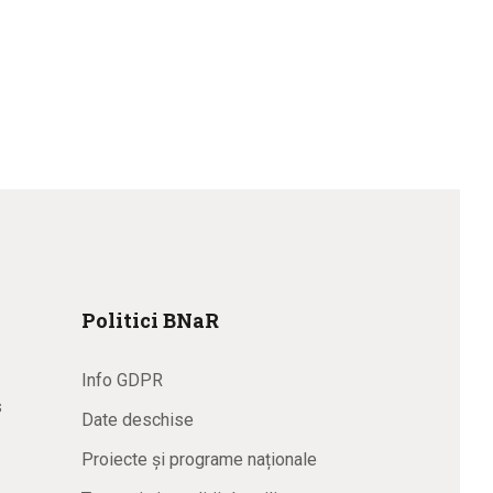
Politici BNaR
Info GDPR
s
Date deschise
Proiecte și programe naționale