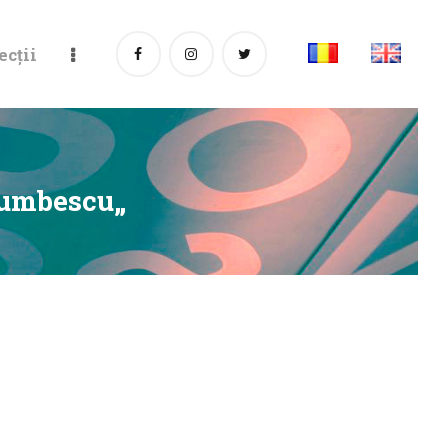
ecții
rumbescu„