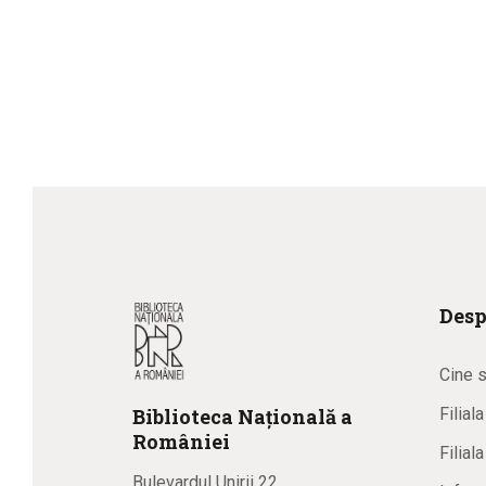
Desp
Cine 
Biblioteca
N
ațională
a
Filial
R
omâniei
Filial
Bulevardul Unirii 22,