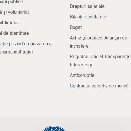
ații publice
Drepturi salariale
ă și voluntariat
Bilanțuri contabile
bibliotecii
Buget
 de identitate
Achiziţii publice. Anunţuri de
ație privind organizarea și
închiriere
onarea instituției
Registrul Unic al Transparenţe
Intereselor
Anticorupție
Contractul colectiv de muncă