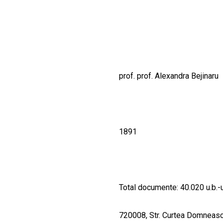
CULTURALE
SPAȚII
NOUTĂȚI
prof. prof. Alexandra Bejinaru
1891
Total documente: 40.020 u.b.-u
720008, Str. Curtea Domnească