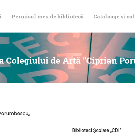
DESPRE NOI
i
Permisul meu de bibliotecă
Cataloage și col
PERMISUL MEU
DE BIBLIOTECĂ
CATALOAGE ȘI
ca Colegiului de Artă ”Ciprian Po
COLECȚII
BIBLIOTECA
DIGITALĂ
n Porumbescu„
EVENIMENTE
Biblioteci Școlare „CDI”