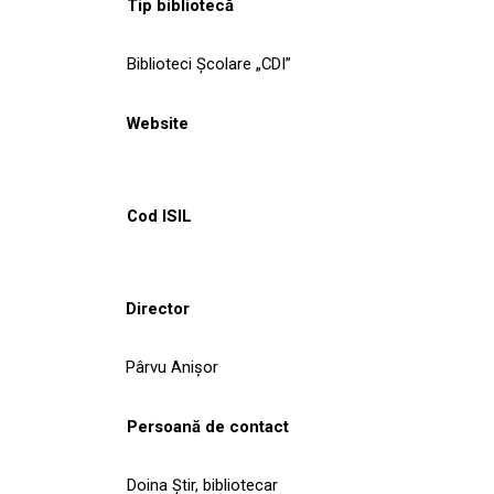
Tip bibliotecă
Biblioteci Școlare „CDI”
Website
Cod ISIL
Director
Pârvu Anișor
Persoană de contact
Doina Știr, bibliotecar