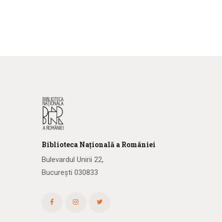
Biblioteca
N
ațională
a R
omâniei
Bulevardul Unirii 22,
București 030833