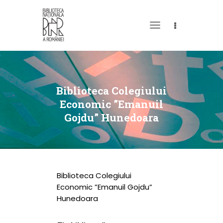
DESPRE NOI
PERMISUL MEU DE
Biblioteca Colegiului
BIBLIOTECĂ
Economic ”Emanuil
Gojdu” Hunedoara
CATALOAGE ȘI
COLECȚII
BIBLIOTECA DIGITALĂ
EVENIMENTE
Biblioteca Colegiului
CULTURALE
Economic ”Emanuil Gojdu”
Hunedoara
SPAȚII
NOUTĂȚI