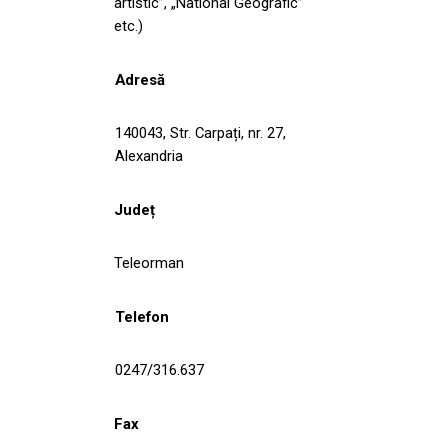
artistic”, „National Geografic”
etc.)
Adresă
140043, Str. Carpați, nr. 27,
Alexandria
Județ
Teleorman
Telefon
0247/316.637
Fax