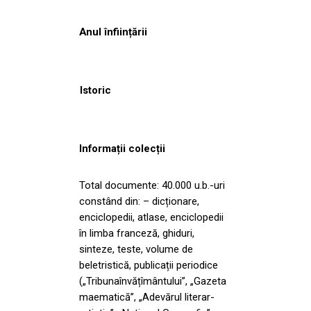
Anul înființării
Istoric
Informații colecții
Total documente: 40.000 u.b.-uri
constând din: – dicționare,
enciclopedii, atlase, enciclopedii
în limba franceză, ghiduri,
sinteze, teste, volume de
beletristică, publicații periodice
(„Tribunaînvățîmântului”, „Gazeta
maematică”, „Adevărul literar-