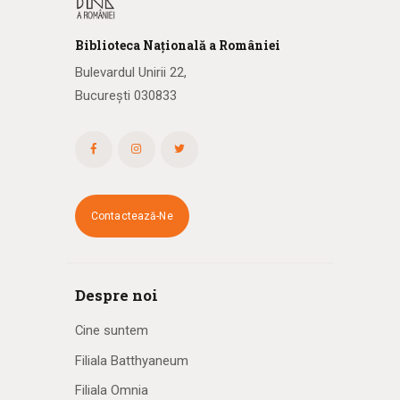
Biblioteca
N
ațională
a R
omâniei
Bulevardul Unirii 22,
București 030833
Contactează-Ne
Despre noi
Cine suntem
Filiala Batthyaneum
Filiala Omnia