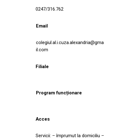
0247/316.762
Email
colegiul.al.i.cuza.alexandria@gma
il.com
Filiale
Program funcționare
Acces
Servicii: – împrumut la domiciliu –