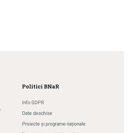
Politici BNaR
Info GDPR
s
Date deschise
Proiecte și programe naționale