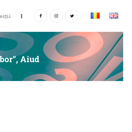
ecții
bor”, Aiud