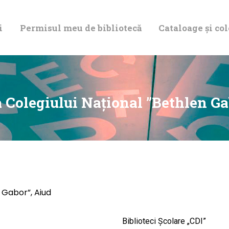
DESPRE NOI
i
Permisul meu de bibliotecă
Cataloage și col
PERMISUL MEU
DE BIBLIOTECĂ
CATALOAGE ȘI
a Colegiului Naţional ”Bethlen Ga
COLECȚII
BIBLIOTECA
DIGITALĂ
n Gabor”, Aiud
EVENIMENTE
Biblioteci Școlare „CDI”