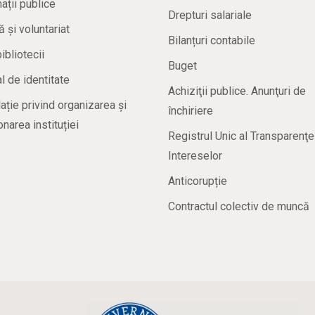
ații publice
Drepturi salariale
ă și voluntariat
Bilanțuri contabile
bibliotecii
Buget
 de identitate
Achiziţii publice. Anunţuri de
ație privind organizarea și
închiriere
onarea instituției
Registrul Unic al Transparenţe
Intereselor
Anticorupție
Contractul colectiv de muncă