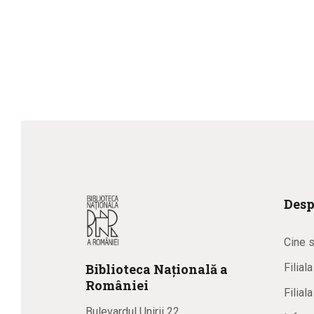
Desp
Cine 
Biblioteca
N
ațională
a
Filial
R
omâniei
Filial
Bulevardul Unirii 22,