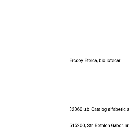
CULTURALE
SPAȚII
NOUTĂȚI
Ercsey Etelca, bibliotecar
32360 u.b. Catalog alfabetic s
515200, Str. Bethlen Gabor, nr.