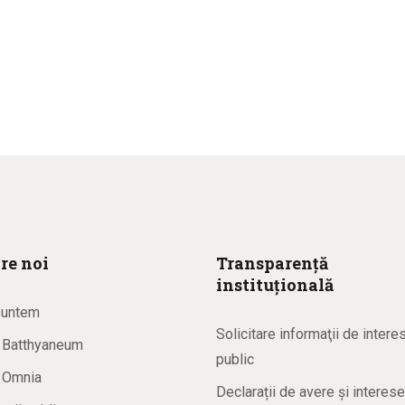
re noi
Transparență
instituțională
suntem
Solicitare informaţii de intere
a Batthyaneum
public
a Omnia
Declarații de avere și interese