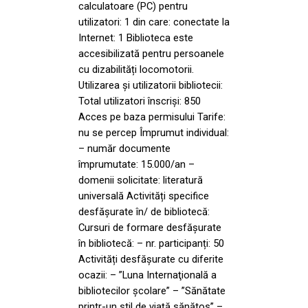
calculatoare (PC) pentru
utilizatori: 1 din care: conectate la
Internet: 1 Biblioteca este
accesibilizată pentru persoanele
cu dizabilități locomotorii.
Utilizarea și utilizatorii bibliotecii:
Total utilizatori înscriși: 850
Acces pe baza permisului Tarife:
nu se percep Împrumut individual:
– număr documente
împrumutate: 15.000/an –
domenii solicitate: literatură
universală Activități specifice
desfășurate în/ de bibliotecă:
Cursuri de formare desfășurate
în bibliotecă: – nr. participanți: 50
Activități desfăşurate cu diferite
ocazii: – ”Luna Internaţională a
bibliotecilor şcolare” – ”Sănătate
printr-un stil de viață sănătos” –