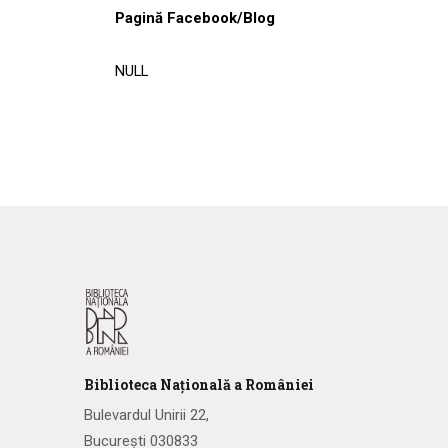
Pagină Facebook/Blog
NULL
Biblioteca
N
ațională
a R
omâniei
Bulevardul Unirii 22,
București 030833