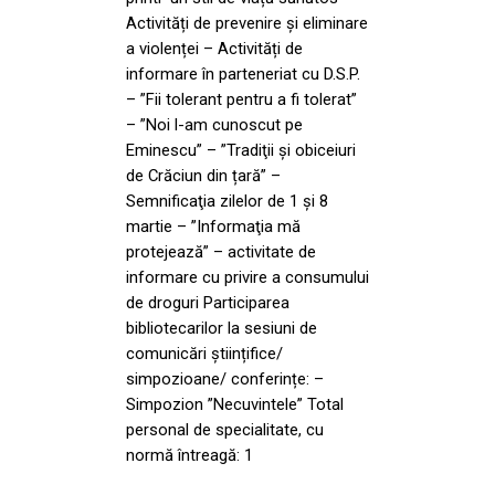
Activități de prevenire și eliminare
a violenței – Activități de
informare în parteneriat cu D.S.P.
– ”Fii tolerant pentru a fi tolerat”
– ”Noi l-am cunoscut pe
Eminescu” – ”Tradiţii și obiceiuri
de Crăciun din țară” –
Semnificaţia zilelor de 1 și 8
martie – ”Informaţia mă
protejează” – activitate de
informare cu privire a consumului
de droguri Participarea
bibliotecarilor la sesiuni de
comunicări științifice/
simpozioane/ conferințe: –
Simpozion ”Necuvintele” Total
personal de specialitate, cu
normă întreagă: 1