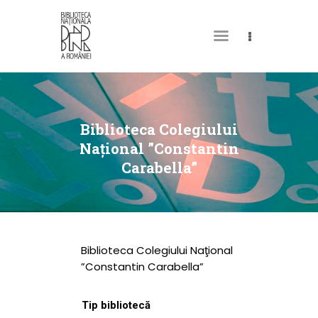
DESPRE NOI
PERMISUL MEU DE
Biblioteca Colegiului
BIBLIOTECĂ
Naţional ”Constantin
Carabella”
CATALOAGE ȘI
COLECȚII
BIBLIOTECA DIGITALĂ
EVENIMENTE
Biblioteca Colegiului Naţional
CULTURALE
”Constantin Carabella”
SPAȚII
Tip bibliotecă
NOUTĂȚI