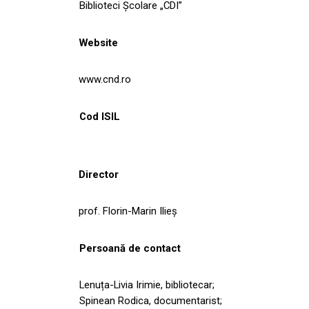
Biblioteci Școlare „CDI”
Website
www.cnd.ro
Cod ISIL
Director
prof. Florin-Marin Ilieș
Persoană de contact
Lenuța-Livia Irimie, bibliotecar;
Spinean Rodica, documentarist;