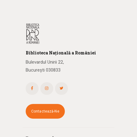
Biblioteca
N
ațională
a R
omâniei
Bulevardul Unirii 22,
București 030833
Contactează-Ne