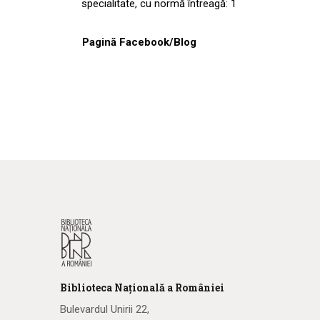
specialitate, cu normă întreagă: 1
Pagină Facebook/Blog
Biblioteca
N
ațională
a R
omâniei
Bulevardul Unirii 22,