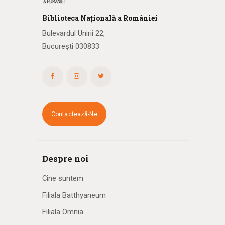
Biblioteca
N
ațională
a R
omâniei
Bulevardul Unirii 22,
București 030833
Contactează-Ne
Despre noi
Cine suntem
Filiala Batthyaneum
Filiala Omnia