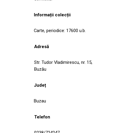
Informații colecții
Carte, periodice: 17600 u.b.
Adresă
Str. Tudor Vladimirescu, nr. 15,
Buzău
Județ
Buzau
Telefon
0238/724247