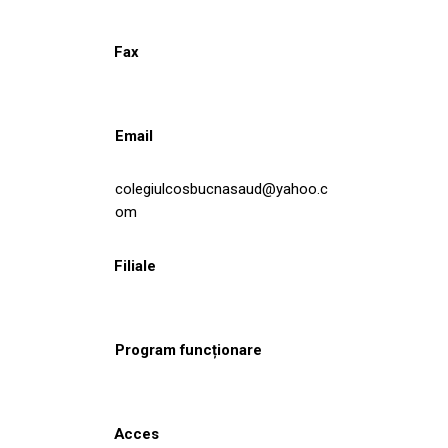
Fax
Email
colegiulcosbucnasaud@yahoo.c
om
Filiale
Program funcționare
Acces