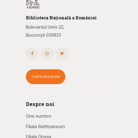
Biblioteca
N
ațională
a R
omâniei
Bulevardul Unirii 22,
București 030833
Contactează-Ne
Despre noi
Cine suntem
Filiala Batthyaneum
Filiala Omnia