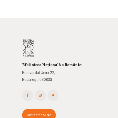
Biblioteca
N
ațională
a R
omâniei
Bulevardul Unirii 22,
București 030833
Contactează-Ne