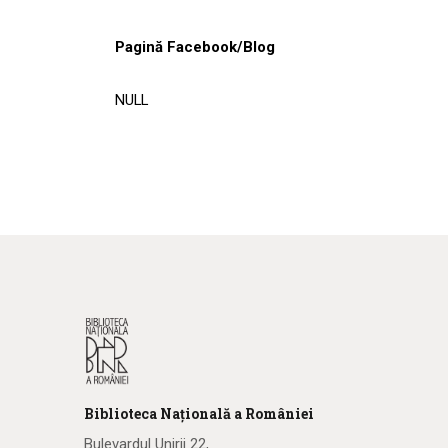
Pagină Facebook/Blog
NULL
Biblioteca
N
ațională
a R
omâniei
Bulevardul Unirii 22,