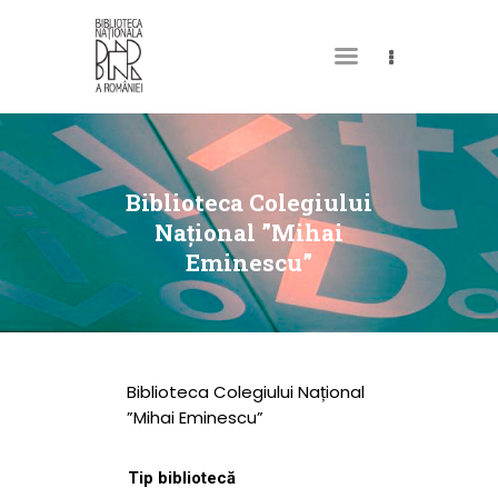
DESPRE NOI
PERMISUL MEU DE
Biblioteca Colegiului
BIBLIOTECĂ
Național ”Mihai
Eminescu”
CATALOAGE ȘI
COLECȚII
BIBLIOTECA DIGITALĂ
EVENIMENTE
Biblioteca Colegiului Național
CULTURALE
”Mihai Eminescu”
SPAȚII
Tip bibliotecă
NOUTĂȚI