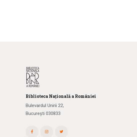
Biblioteca
N
ațională
a R
omâniei
Bulevardul Unirii 22,
București 030833