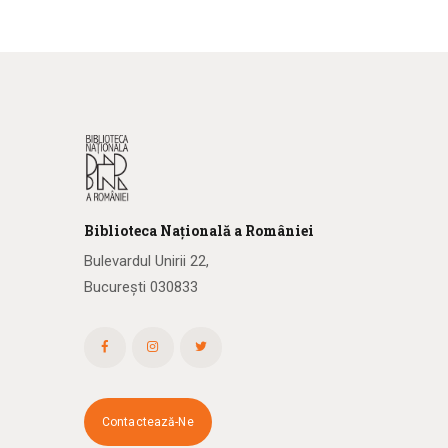
Biblioteca
N
ațională
a R
omâniei
Bulevardul Unirii 22,
București 030833
Contactează-Ne