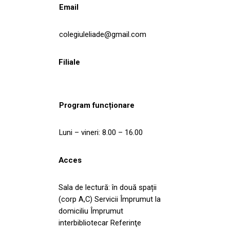
Email
colegiuleliade@gmail.com
Filiale
Program funcționare
Luni – vineri: 8.00 – 16.00
Acces
Sala de lectură: în două spații
(corp A,C) Servicii Împrumut la
domiciliu Împrumut
interbibliotecar Referinţe