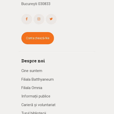
București 030833
Contactează-Ne
Despre noi
Cine suntem
Filiala Batthyaneum
Filiala Omnia
Informații publice
Carieră și voluntariat
Turul bibliotecii