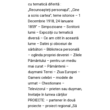
cu tematică diferită :
„Recunoașteți personajul”, „Cine
a scris cartea”; teme istorice – 1
Decembrie 1918, 24 Ianuarie
1859” – Simpozioane – Scriitorii
lumii – Expoziţii cu tematică
diversă – Ce am citit în această
lume – Datini şi obiceiuri de
sărbători – Biblioteca personală
– oglinda propriei deveniri – Zilele
Pământului – pentru un mediu
mai curat – Pământenii –
duşmanii Terrei – Ziua Europei –
Oameni celebri – modele de
urmat – Chestionare –
Televizorul – prieten sau duşman,
Invitaţie în lumea cărţilor
PROIECTE: – partener în două
proiecte – proiect regional „Să