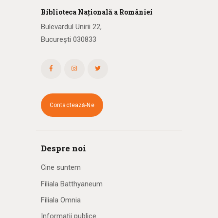
Biblioteca
N
ațională
a R
omâniei
Bulevardul Unirii 22,
București 030833
Contactează-Ne
Despre noi
Cine suntem
Filiala Batthyaneum
Filiala Omnia
Informații publice