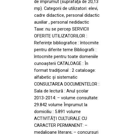
de împrumut (suprafaţa de 20,13
mp). Categorii de utilizatori: elevi,
cadre didactice, personal didactic
auxiliar , personal nedidactic
Taxe: nu se percep SERVICII
OFERITE UTILIZATORILOR :
Referinţe bibliografice : întocmite
pentru diferite teme Bibliografii :
întocmite pentru toate domeniile
cunoaşterii CATALOAGE : În
format tradiţional : 2 cataloage:
alfabetic şi sistematic
CONSULTAREA DOCUMENTELOR :
Sala de lectură : Anul şcolar
2013-2014: – volume consultate:
29.842 volume Împrumut la
domiciliu : 5.891 volume
ACTIVITĂŢI CULTURALE CU
CARACTER PERMANENT: –
medalioane literare; – concursuri