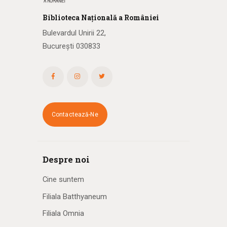
Biblioteca
N
ațională
a R
omâniei
Bulevardul Unirii 22,
București 030833
Contactează-Ne
Despre noi
Cine suntem
Filiala Batthyaneum
Filiala Omnia