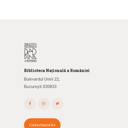
Biblioteca
N
ațională
a R
omâniei
Bulevardul Unirii 22,
București 030833
Contactează-Ne