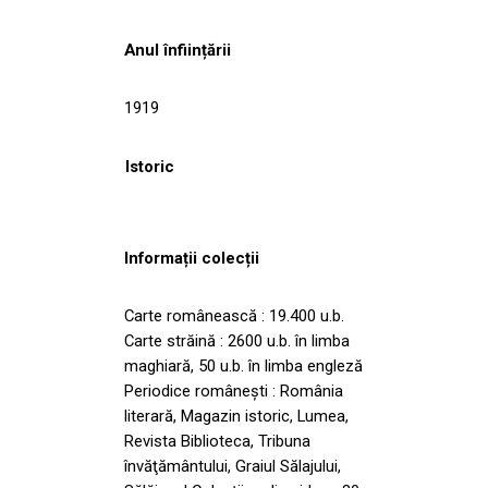
Anul înființării
1919
Istoric
Informații colecții
Carte românească : 19.400 u.b.
Carte străină : 2600 u.b. în limba
maghiară, 50 u.b. în limba engleză
Periodice româneşti : România
literară, Magazin istoric, Lumea,
Revista Biblioteca, Tribuna
învăţământului, Graiul Sălajului,