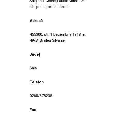
Sălăjanul Colecţii audio video : 30
u.b. pe suport electronic
Adresă
455300, str. 1 Decembrie 1918 nr.
49/B, Șimleu Silvaniei
Județ
Salaj
Telefon
0260/678235
Fax