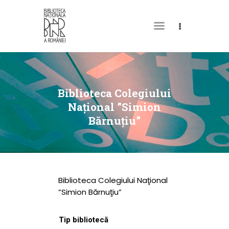
DESPRE NOI
PERMISUL MEU DE
Biblioteca Colegiului
BIBLIOTECĂ
Naţional ”Simion
Bărnuţiu”
CATALOAGE ȘI
COLECȚII
BIBLIOTECA DIGITALĂ
EVENIMENTE
Biblioteca Colegiului Naţional
CULTURALE
”Simion Bărnuţiu”
SPAȚII
Tip bibliotecă
NOUTĂȚI