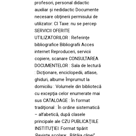
profesori, personal didactic
auxiliar şi nedidactic Documente
necesare obţinerii permisului de
utilizator: CI Taxe: nu se percep
SERVICII OFERITE
UTILIZATORILOR : Referinţe
bibliografice Bibliografii Acces
internet Reproduceri, servicii
copiere, scanare CONSULTAREA
DOCUMENTELOR : Sala de lectură
: Dicţionare, enciclopedii, atlase,
ghiduri, albume Împrumut la
domiciliu : Volumele din bibliotecă
cu excepţia celor enumerate mai
sus CATALOAGE : În format
tradiţional : În ordine sistematică
– alfabetică, după clasele
principale ale CZU PUBLICAŢIILE
INSTITUŢIEI: Format tipărit
:Reviste şcolare: „Bătăia clipei”,