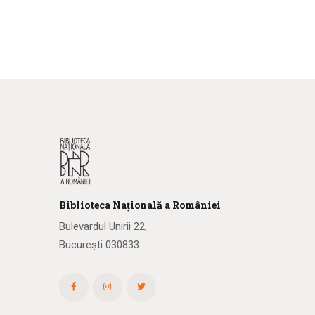
Biblioteca
N
ațională
a R
omâniei
Bulevardul Unirii 22,
București 030833