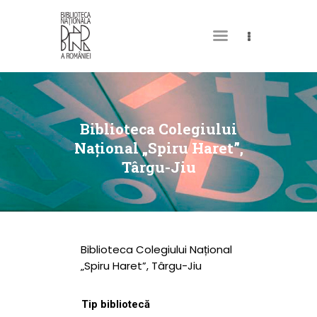
DESPRE NOI
PERMISUL MEU DE
Biblioteca Colegiului
BIBLIOTECĂ
Național „Spiru Haret”,
Târgu-Jiu
CATALOAGE ȘI
COLECȚII
BIBLIOTECA DIGITALĂ
EVENIMENTE
Biblioteca Colegiului Național
CULTURALE
„Spiru Haret”, Târgu-Jiu
SPAȚII
Tip bibliotecă
NOUTĂȚI